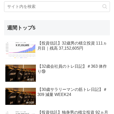
週間トップ5
【投資信託】32歳男の積立投資 111ヵ
月目｜残高 37,152,605円
【32歳会社員のトレ日記】＃363 体作
り⑲
【30歳サラリーマンの筋トレ日記】＃
309 減量 WEEK24
【投資信託】独身男の積立投資 92ヵ月