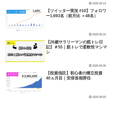
2020.09.13
【ツイッター実況 #10】フォロワ
ツイッター記録
ー1,693名（前月比 ＋48名）
2020.09.10
【26歳サラリーマンの筋トレ日
筋トレ
記】＃55｜筋トレで柔軟性マシマ
シ
2020.09.06
【投資信託】初心者の積立投資
資産運用
40ヵ月目｜安倍首相辞任
2020.09.03