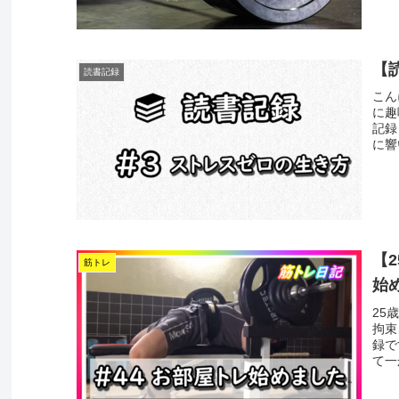
【
読書記録
こん
に趣
記録
に響
【
筋トレ
始
25
拘束
録で
て一