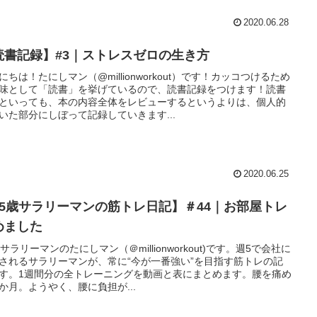
2020.06.28
読書記録】#3｜ストレスゼロの生き方
にちは！たにしマン（@millionworkout）です！カッコつけるため
味として「読書」を挙げているので、読書記録をつけます！読書
といっても、本の内容全体をレビューするというよりは、個人的
いた部分にしぼって記録していきます...
2020.06.25
25歳サラリーマンの筋トレ日記】＃44｜お部屋トレ
めました
歳サラリーマンのたにしマン（＠millionworkout)です。週5で会社に
されるサラリーマンが、常に“今が一番強い”を目指す筋トレの記
す。1週間分の全トレーニングを動画と表にまとめます。腰を痛め
か月。ようやく、腰に負担が...