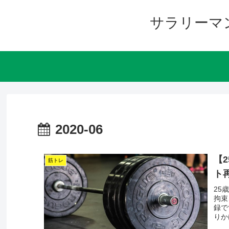
サラリーマ
2020-06
【
筋トレ
ト
25
拘束
録で
りか