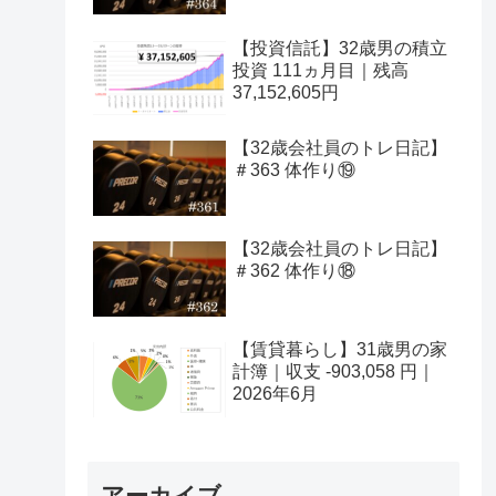
【投資信託】32歳男の積立
投資 111ヵ月目｜残高
37,152,605円
【32歳会社員のトレ日記】
＃363 体作り⑲
【32歳会社員のトレ日記】
＃362 体作り⑱
【賃貸暮らし】31歳男の家
計簿｜収支 -903,058 円｜
2026年6月
アーカイブ