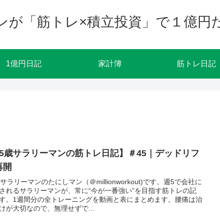
ンが「筋トレ×積立投資」で１億円
1億円日記
家計簿
筋トレ日記
25歳サラリーマンの筋トレ日記】＃45｜デッドリフ
再開
歳サラリーマンのたにしマン（＠millionworkout)です。週5で会社に
されるサラリーマンが、常に“今が一番強い”を目指す筋トレの記
す。1週間分の全トレーニングを動画と表にまとめます。腰痛は治
けが大切なので、無理せずで...