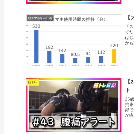
【
脱スマホ依存計画
「ス
てだ
はじ
かも
【
筋トレ
ト
25
拘束
録で
が痛