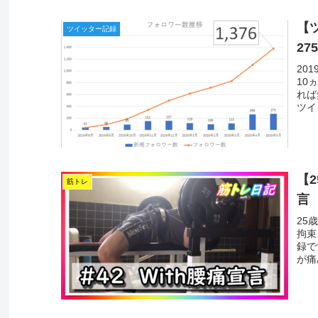
【
ツイッター記録
27
20
10
れば
ツイッ
【
筋トレ
言
25
拘束
録で
が痛