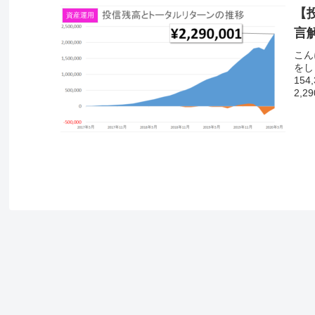
【
資産運用
言
こん
をし
15
2,