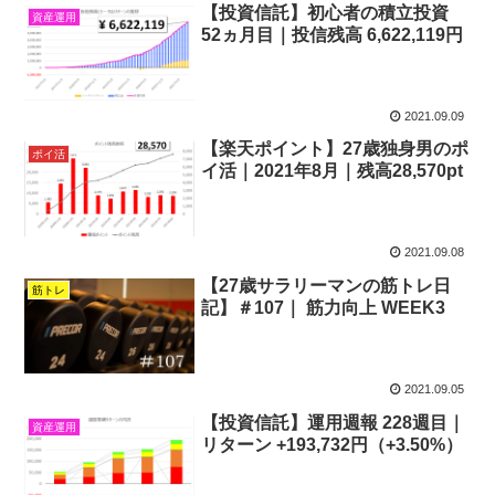
【投資信託】初心者の積立投資
資産運用
52ヵ月目｜投信残高 6,622,119円
2021.09.09
【楽天ポイント】27歳独身男のポ
ポイ活
イ活｜2021年8月｜残高28,570pt
2021.09.08
【27歳サラリーマンの筋トレ日
筋トレ
記】＃107｜ 筋力向上 WEEK3
2021.09.05
【投資信託】運用週報 228週目｜
資産運用
リターン +193,732円（+3.50%）