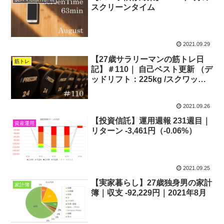
スクリーンタイム
2021.09.29
【27歳サラリーマンの筋トレ日
筋トレ
記】＃110｜ 自己ベスト更新 （デ
ッドリフト：225kg /スクワッ
ト：200kg)
2021.09.26
【投資信託】運用週報 231週目｜
資産運用
リターン -3,461円（-0.06%）
2021.09.25
【実家暮らし】27歳独身男の家計
家計簿
簿｜収支 -92,229円｜2021年8月