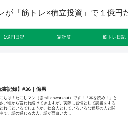
ンが「筋トレ×積立投資」で１億円
1億円日記
家計簿
筋トレ日記
読書記録】#36｜億男
にちは！たにしマン（@millionworkout）です！「本を読め！」と
さい頃から言われ続けてきますが、実際に習慣として読書をする
どれほどいるでしょうか。社会人としていろいろな種類の人と関
中で、話の通じる大人、話が面白い大...