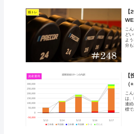
【
筋トレ
WE
こん
どい
よう
分も
【投
資産運用
（+
こん
は、
連続
標で