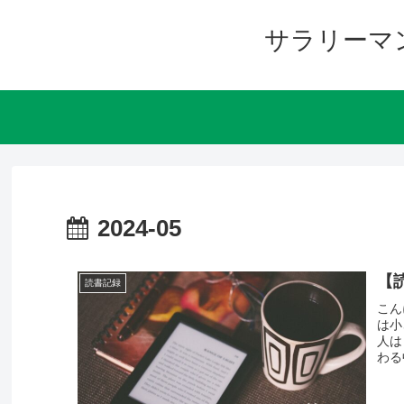
サラリーマ
2024-05
【
読書記録
こん
は小
人は
わる