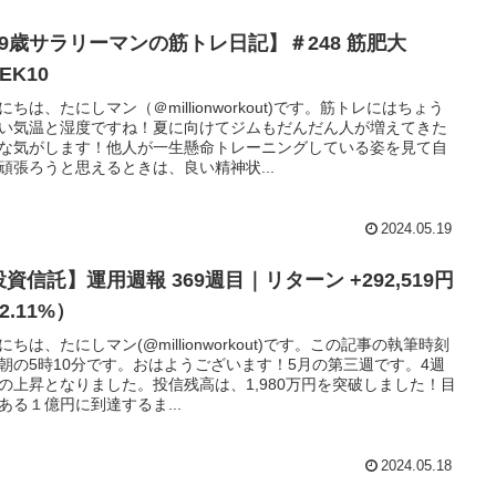
29歳サラリーマンの筋トレ日記】＃248 筋肥大
EK10
にちは、たにしマン（＠millionworkout)です。筋トレにはちょう
い気温と湿度ですね！夏に向けてジムもだんだん人が増えてきた
な気がします！他人が一生懸命トレーニングしている姿を見て自
頑張ろうと思えるときは、良い精神状...
2024.05.19
資信託】運用週報 369週目｜リターン +292,519円
2.11%）
にちは、たにしマン(@millionworkout)です。この記事の執筆時刻
朝の5時10分です。おはようございます！5月の第三週です。4週
の上昇となりました。投信残高は、1,980万円を突破しました！目
ある１億円に到達するま...
2024.05.18