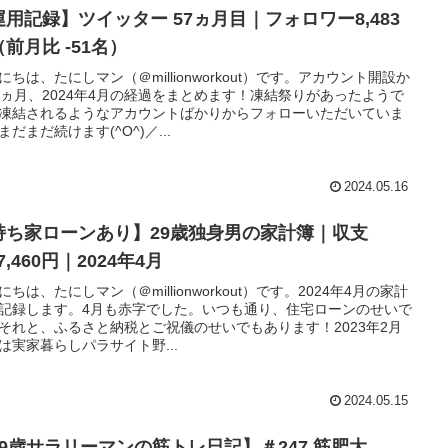
運用記録】ツイッター 57ヵ月目｜フォロワー8,483
前月比 -51名）
にちは、たにしマン（＠millionworkout）です。アカウント開設か
7ヵ月、2024年4月の経過をまとめます！凍結祭りがあったようで
凍結されるようなアカウントばかりからフォローいただいていま
まだまだ続けます(^O^)／...
2024.05.16
持ち家ローンあり】29歳独身男の家計簿｜収支
47,460円｜2024年4月
にちは、たにしマン（＠millionworkout）です。2024年4月の家計
記録します。4月も赤字でした。いつも通り、住宅ローンのせいで
それと、ふるさと納税とご祝儀のせいでもあります！2023年2月
は実家暮らしパラサイト野...
2024.05.15
29歳サラリーマンの筋トレ日記】＃247 筋肥大