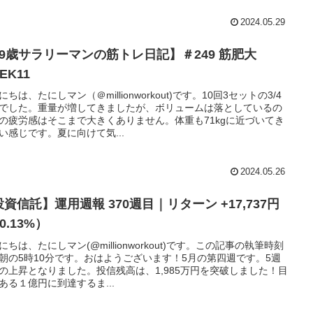
2024.05.29
29歳サラリーマンの筋トレ日記】＃249 筋肥大
EK11
にちは、たにしマン（＠millionworkout)です。10回3セットの3/4
でした。重量が増してきましたが、ボリュームは落としているの
の疲労感はそこまで大きくありません。体重も71kgに近づいてき
い感じです。夏に向けて気...
2024.05.26
資信託】運用週報 370週目｜リターン +17,737円
0.13%）
にちは、たにしマン(@millionworkout)です。この記事の執筆時刻
朝の5時10分です。おはようございます！5月の第四週です。5週
の上昇となりました。投信残高は、1,985万円を突破しました！目
ある１億円に到達するま...