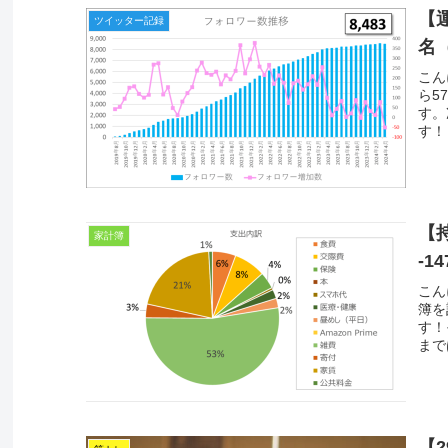
【
ツイッター記録
名（
こん
ら5
す。
す！
【
家計簿
-1
こん
簿を
す！
まで
【