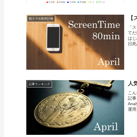
【
脱スマホ依存計画
「ス
てだ
はじ
日死
人
記事ランキング
こん
記事
An
運用月