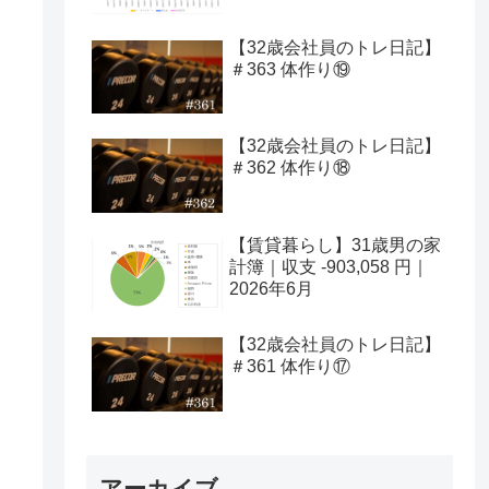
【32歳会社員のトレ日記】
＃363 体作り⑲
【32歳会社員のトレ日記】
＃362 体作り⑱
【賃貸暮らし】31歳男の家
計簿｜収支 -903,058 円｜
2026年6月
【32歳会社員のトレ日記】
＃361 体作り⑰
アーカイブ