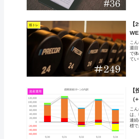
【
筋トレ
WE
こん
週目
で体
てい
【投
資産運用
（+
こん
は、
連続
標で