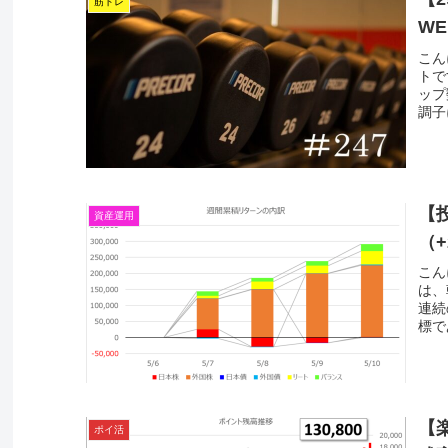
筋トレ
WE
こん
トで
ップ
調子
【投
資産運用
（+
こん
は、
連続
標で
【
ポイ活