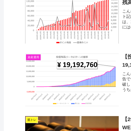
残高
こん
ト記
は、
には
【
資産運用
19,
こん
告で
破し
うち
【
筋トレ
WE