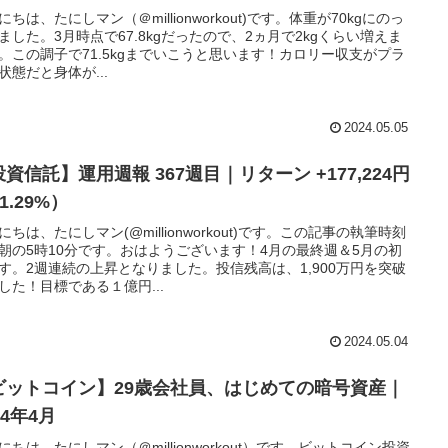
にちは、たにしマン（＠millionworkout)です。体重が70kgにのっ
ました。3月時点で67.8kgだったので、2ヵ月で2kgくらい増えま
。この調子で71.5kgまでいこうと思います！カロリー収支がプラ
状態だと身体が...
2024.05.05
資信託】運用週報 367週目｜リターン +177,224円
1.29%）
にちは、たにしマン(@millionworkout)です。この記事の執筆時刻
朝の5時10分です。おはようございます！4月の最終週＆5月の初
す。2週連続の上昇となりました。投信残高は、1,900万円を突破
した！目標である１億円...
2024.05.04
ビットコイン】29歳会社員、はじめての暗号資産｜
24年4月
にちは。たにしマン（＠millionworkout）です。ビットコイン投資