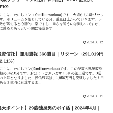
EK9
にちは、たにしマン（＠millionworkout)です。今週から10回3セッ
す。ボリュームを落としている分、重量は上がっていきます。レ
数が落ちると心肺的に楽ですし、重さを追うのは楽しいですが、
に乗るとあっという間に怪我をす...
2024.05.12
資信託】運用週報 368週目｜リターン +291,019円
2.11%）
にちは、たにしマン(@millionworkout)です。この記事の執筆時刻
朝の5時10分です。おはようございます！5月の第二週です。3週
の上昇となりました。投信残高は、1,950万円を突破しました！目
ある１億円に到達するま...
2024.05.11
楽天ポイント】29歳独身男のポイ活｜2024年4月｜