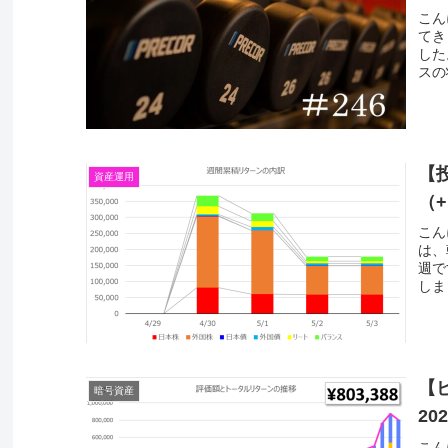
こん
てき
した
スの
【投
資産運用
（+
こん
は、
週で
しま
【
暗号資産
20
こん