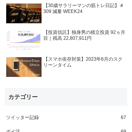
【30歳サラリーマンの筋トレ日記】＃
309 減量 WEEK24
【投資信託】独身男の積立投資 92ヵ月
目｜残高 22,807,911円
【スマホ依存対策】2023年6月のスク
リーンタイム
カテゴリー
ツイッター記録
67
ポイ活
69