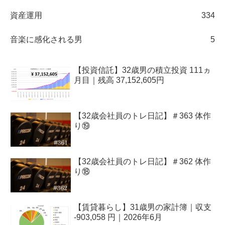
資産運用
334
音楽に感化される男
5
【投資信託】32歳男の積立投資 111ヵ
月目｜残高 37,152,605円
【32歳会社員のトレ日記】＃363 体作
り⑲
【32歳会社員のトレ日記】＃362 体作
り⑱
【賃貸暮らし】31歳男の家計簿｜収支
-903,058 円｜2026年6月