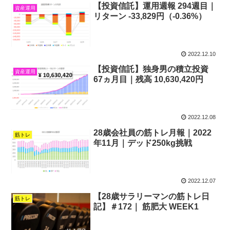
【投資信託】運用週報 294週目｜
資産運用
リターン -33,829円（-0.36%）
2022.12.10
【投資信託】独身男の積立投資
資産運用
67ヵ月目｜残高 10,630,420円
2022.12.08
28歳会社員の筋トレ月報｜2022
筋トレ
年11月｜デッド250kg挑戦
2022.12.07
【28歳サラリーマンの筋トレ日
筋トレ
記】＃172｜ 筋肥大 WEEK1