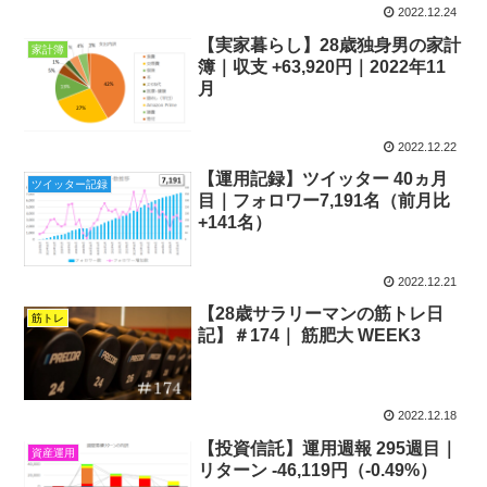
2022.12.24
【実家暮らし】28歳独身男の家計
家計簿
簿｜収支 +63,920円｜2022年11
月
2022.12.22
【運用記録】ツイッター 40ヵ月
ツイッター記録
目｜フォロワー7,191名（前月比
+141名）
2022.12.21
【28歳サラリーマンの筋トレ日
筋トレ
記】＃174｜ 筋肥大 WEEK3
2022.12.18
【投資信託】運用週報 295週目｜
資産運用
リターン -46,119円（-0.49%）