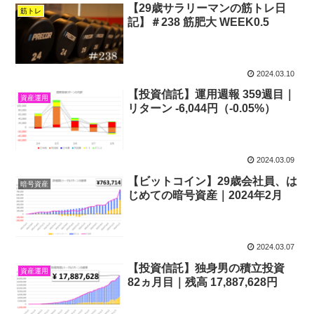
【29歳サラリーマンの筋トレ日
筋トレ
記】＃238 筋肥大 WEEK0.5
2024.03.10
【投資信託】運用週報 359週目｜
資産運用
リターン -6,044円（-0.05%）
2024.03.09
【ビットコイン】29歳会社員、は
暗号資産
じめての暗号資産｜2024年2月
2024.03.07
【投資信託】独身男の積立投資
資産運用
82ヵ月目｜残高 17,887,628円