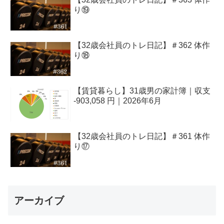
り⑲
【32歳会社員のトレ日記】＃362 体作
り⑱
【賃貸暮らし】31歳男の家計簿｜収支
-903,058 円｜2026年6月
【32歳会社員のトレ日記】＃361 体作
り⑰
アーカイブ