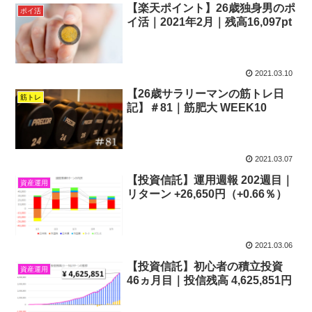
【楽天ポイント】26歳独身男のポ
ポイ活
イ活｜2021年2月｜残高16,097pt
2021.03.10
【26歳サラリーマンの筋トレ日
筋トレ
記】＃81｜筋肥大 WEEK10
2021.03.07
【投資信託】運用週報 202週目｜
資産運用
リターン +26,650円（+0.66％）
2021.03.06
【投資信託】初心者の積立投資
資産運用
46ヵ月目｜投信残高 4,625,851円