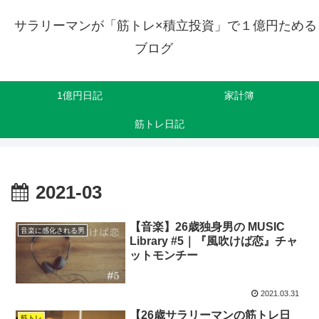
サラリーマンが「筋トレ×積立投資」で１億円ためる
ブログ
1億円日記
家計簿
筋トレ日記
2021-03
【音楽】26歳独身男の MUSIC
音楽に感化される男
Library #5｜『風吹けば恋』チャ
ットモンチー
2021.03.31
【26歳サラリーマンの筋トレ日
筋トレ