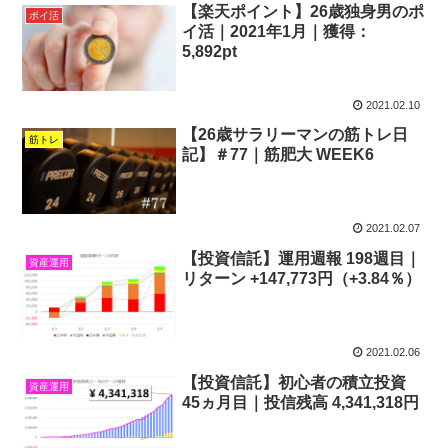
【楽天ポイント】26歳独身男のポ
ポイ活
イ活｜2021年1月｜獲得：
5,892pt
2021.02.10
【26歳サラリーマンの筋トレ日
筋トレ
記】＃77｜筋肥大 WEEK6
2021.02.07
【投資信託】運用週報 198週目｜
資産運用
リターン +147,773円（+3.84％）
2021.02.06
【投資信託】初心者の積立投資
資産運用
45ヵ月目｜投信残高 4,341,318円