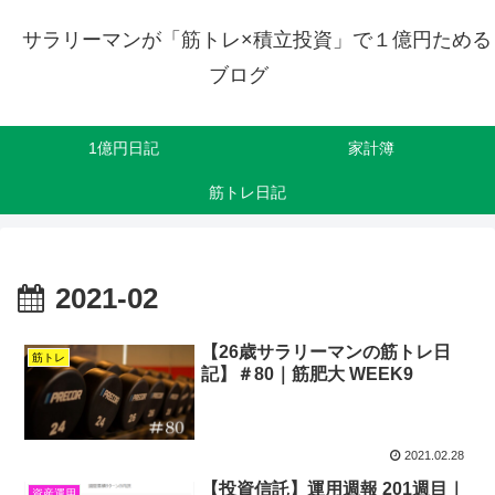
サラリーマンが「筋トレ×積立投資」で１億円ためる
ブログ
1億円日記
家計簿
筋トレ日記
2021-02
【26歳サラリーマンの筋トレ日
筋トレ
記】＃80｜筋肥大 WEEK9
2021.02.28
【投資信託】運用週報 201週目｜
資産運用