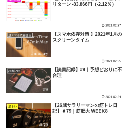
リターン -83,866円（-2.12％）
2021.02.27
【スマホ依存対策 】2021年1月の
脱スマホ依存計画
スクリーンタイム
2021.02.25
【読書記録】#8｜予想どおりに不
読書記録
合理
2021.02.24
【26歳サラリーマンの筋トレ日
筋トレ
記】＃79｜筋肥大 WEEK8