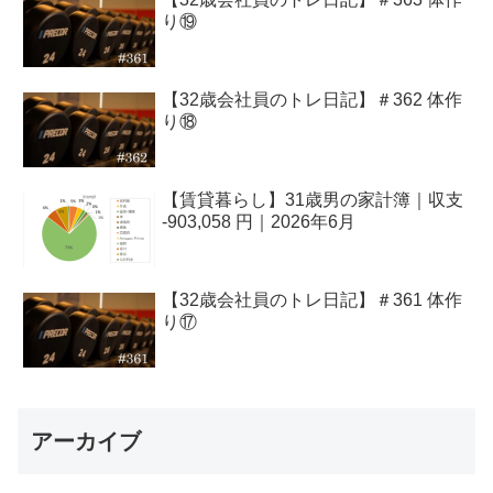
り⑲
【32歳会社員のトレ日記】＃362 体作
り⑱
【賃貸暮らし】31歳男の家計簿｜収支
-903,058 円｜2026年6月
【32歳会社員のトレ日記】＃361 体作
り⑰
アーカイブ