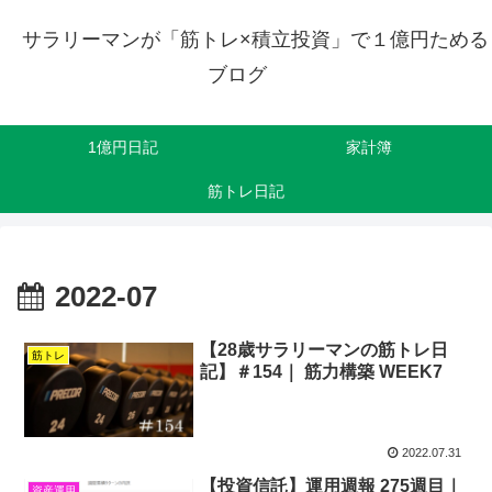
サラリーマンが「筋トレ×積立投資」で１億円ためる
ブログ
1億円日記
家計簿
筋トレ日記
2022-07
【28歳サラリーマンの筋トレ日
筋トレ
記】＃154｜ 筋力構築 WEEK7
2022.07.31
【投資信託】運用週報 275週目｜
資産運用