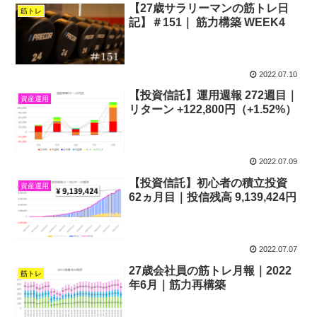
【27歳サラリーマンの筋トレ日
筋トレ
記】＃151｜ 筋力構築 WEEK4
2022.07.10
【投資信託】運用週報 272週目｜
資産運用
リターン +122,800円（+1.52%）
2022.07.09
【投資信託】初心者の積立投資
資産運用
62ヵ月目｜投信残高 9,139,424円
2022.07.07
27歳会社員の筋トレ月報｜2022
筋トレ
年6月｜筋力再構築