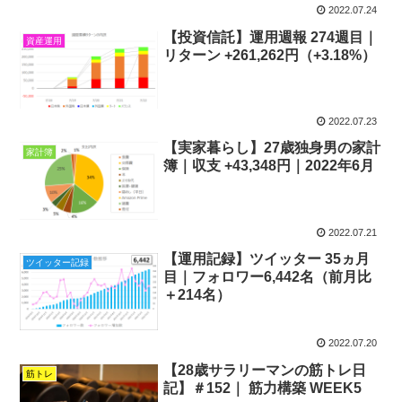
2022.07.24
【投資信託】運用週報 274週目｜
資産運用
リターン +261,262円（+3.18%）
2022.07.23
【実家暮らし】27歳独身男の家計
家計簿
簿｜収支 +43,348円｜2022年6月
2022.07.21
【運用記録】ツイッター 35ヵ月
ツイッター記録
目｜フォロワー6,442名（前月比
＋214名）
2022.07.20
【28歳サラリーマンの筋トレ日
筋トレ
記】＃152｜ 筋力構築 WEEK5