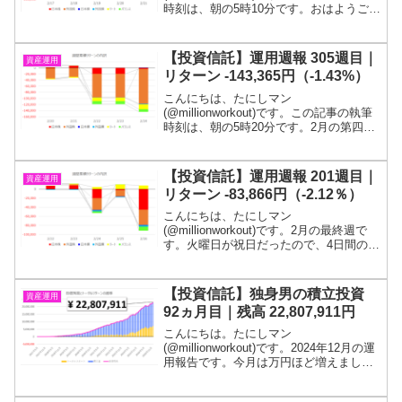
時刻は、朝の5時10分です。おはようござ
います！2月の第三週です。2週ぶりの減
少となりました。投信残高は、2,287万円
程度です！目標である１億円に到達する
【投資信託】運用週報 305週目｜
資産運用
までは投...
リターン -143,365円（-1.43%）
こんにちは、たにしマン
(@millionworkout)です。この記事の執筆
時刻は、朝の5時20分です。2月の第四週
です。5週ぶりの下落となりました。投信
残高は、1,140万円をわりこみました。目
標である１億円に到達するまでは投信を
【投資信託】運用週報 201週目｜
資産運用
解約する...
リターン -83,866円（-2.12％）
こんにちは、たにしマン
(@millionworkout)です。2月の最終週で
す。火曜日が祝日だったので、4日間の記
録になります。日本株も外国株もがっつ
り下げました。目標である１億円が貯ま
るまでは投信を解約するつもりは無いの
【投資信託】独身男の積立投資
資産運用
で、投信残高の短期...
92ヵ月目｜残高 22,807,911円
こんにちは。たにしマン
(@millionworkout)です。2024年12月の運
用報告です。今月は万円ほど増えまし
た。投信残高は、2,281万円程度となって
います！質問箱を設置したので、ご質問