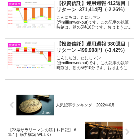
ください(; ･`д･´)「若いうちからコツコ...
【投資信託】運用週報 412週目｜
資産運用
リターン -371,414円（-2.26%）
こんにちは、たにしマン
(@millionworkout)です。この記事の執筆
時刻は、朝の5時10分です。おはようござ
います！3月の第二週です。4週連続の減
少となりました。投信残高は、2,215万円
程度です！目標である１億円に到達する
【投資信託】運用週報 380週目｜
資産運用
までは投...
リターン -499,908円（-3.42%）
こんにちは、たにしマン
(@millionworkout)です。この記事の執筆
時刻は、朝の5時10分です。おはようござ
います！7月の最終週＆8月の初週です。3
週連続の減少となりました。投信残高
は、1,994万程度です！目標である１億円
に到達す...
人気記事ランキング｜2022年6月
【28歳サラリーマンの筋トレ日記】＃
154｜ 筋力構築 WEEK7