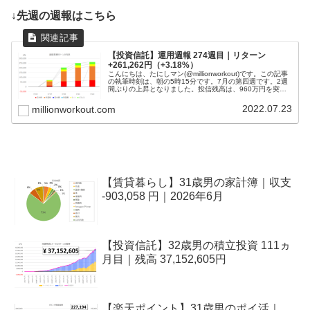
↓先週の週報はこちら
【投資信託】運用週報 274週目｜リターン
+261,262円（+3.18%）
こんにちは、たにしマン(@millionworkout)です。この記事
の執筆時刻は、朝の5時15分です。7月の第四週です。2週
間ぶりの上昇となりました。投信残高は、960万円を突破
しました。目標である１億円に到達するまでは投信を解約
するつも...
2022.07.23
millionworkout.com
【賃貸暮らし】31歳男の家計簿｜収支
-903,058 円｜2026年6月
【投資信託】32歳男の積立投資 111ヵ
月目｜残高 37,152,605円
【楽天ポイント】31歳男のポイ活｜