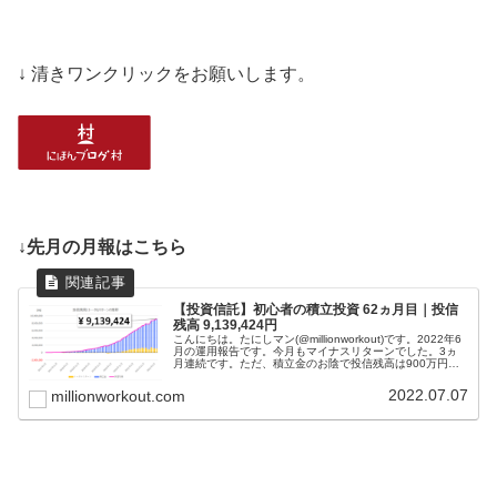
↓ 清きワンクリックをお願いします。
↓先月の月報はこちら
【投資信託】初心者の積立投資 62ヵ月目｜投信
残高 9,139,424円
こんにちは。たにしマン(@millionworkout)です。2022年6
月の運用報告です。今月もマイナスリターンでした。3ヵ
月連続です。ただ、積立金のお陰で投信残高は900万円を
突破しています。「若いうちからコツコツと」が大切だと
思い、社...
2022.07.07
millionworkout.com