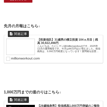
先月の月報はこちら↓
【投資信託】31歳男の積立投資 104ヵ月目｜残
高 30,922,498円
こんにちは。たにしマン(@millionworkout)です。2025年
12月の運用報告です。今月は68万円ほど増えました。投信
残高は、3,092万円程度となっています！質問箱を設置し
たので、ご質問ください(; ･`д･´)「若いうちからコ...
millionworkout.com
1,000万円までの道のりはこちら↓
【28歳独身男】投信残高1,000万円突破のご報告