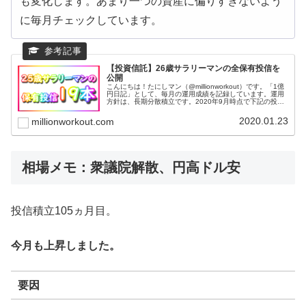
も変化します。あまり一つの資産に偏りすぎないよう
に毎月チェックしています。
【投資信託】26歳サラリーマンの全保有投信を
公開
こんにちは！たにしマン（@millionworkout）です。「1億
円日記」として、毎月の運用成績を記録しています。運用
方針は、長期分散積立です。2020年9月時点で下記の投資
信託を保有しています。全部で19本です。基本的に毎月一
定額を積み...
2020.01.23
millionworkout.com
相場メモ：衆議院解散、円高ドル安
投信積立105ヵ月目。
今月も上昇しました。
要因