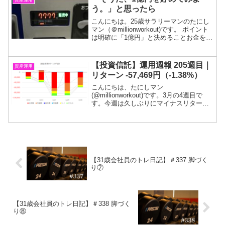
資産運用
約するつ...
う。」と思ったら
こんにちは。25歳サラリーマンのたにし
マン（＠millionworkout)です。 ポイント
は明確に「1億円」と決めることお金を貯
めたいと思ったときに、一番大事なこと
は目標金額を設定することです。漠然と
お金を貯めようとしてもなかなか上手く
【投資信託】運用週報 205週目｜
資産運用
い...
リターン -57,469円（-1.38%）
こんにちは、たにしマン
(@millionworkout)です。3月の4週目で
す。今週は久しぶりにマイナスリターン
でした。感染再拡大が懸念される中、緊
急事態宣言は解除され、聖火リレーがス
タートしました。目標である１億円が貯
まるまでは投信を解約...
【31歳会社員のトレ日記】＃337 脚づく
り⑦
【31歳会社員のトレ日記】＃338 脚づく
り⑧