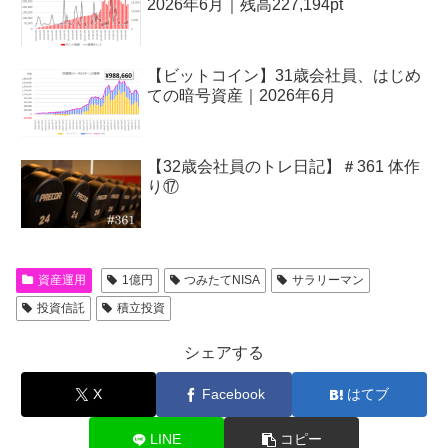
2026年6月｜残高227,194pt
【ビットコイン】31歳会社員、はじめ
ての暗号資産｜2026年6月
【32歳会社員のトレ日記】＃361 体作
り⑰
資産運用
1億円
つみたてNISA
サラリーマン
投資信託
積立投資
シェアする
X
Facebook
はてブ
LINE
コピー