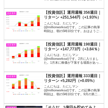
本株はそこまで大きく下げませんでした
ね。今後どうなっていくかは分かりませ
んが。1億円貯まるまで投信を解約するつ
【投資信託】運用週報 356週目｜
資産運用
もりは無いので、...
リターン +251,544円（+1.93%）
こんにちは、たにしマン
(@millionworkout)です。この記事の執筆
時刻は、朝の5時10分です。おはようござ
います！2月の第三週です。10週連続の上
昇となりました。投信残高は、1,758万円
を突破しました！目標である１億円に到
【投資信託】運用週報 198週目｜
資産運用
達する...
リターン +147,773円（+3.84％）
こんにちは、たにしマン
(@millionworkout)です。2月に入りまし
た。1月末に株価が下落する場面があった
ので、いよいよ調整局面突入かと思いま
したが、今週は爆上げでした。目標であ
る１億円が貯まるまでは投信を解約する
【投資信託】運用週報 333週目｜
資産運用
つもりは無いので、...
リターン +5,282円（+0.05%）
こんにちは、たにしマン
(@millionworkout)です。この記事の執筆
時刻は、朝の5時10分です。9月の第二週
です。3週連続の上昇となりました。投信
残高は、1,460万円を維持しました！目標
である１億円に到達するまでは投信を解
「そうだ、1億円を貯めてみよ