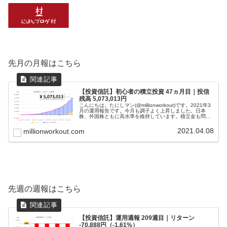
先月の月報はこちら
【投資信託】初心者の積立投資 47ヵ月目｜投信
残高 5,073,013円
こんにちは。たにしマン(@millionworkout)です。2021年3
月の運用報告です。今月も調子よく上昇しました。日本
株、外国株ともに高水準を維持しています。積立金も問題
なく拠出できています。「若いうちからコツコツと」が大
切だと思い、...
2021.04.08
millionworkout.com
先週の週報はこちら
【投資信託】運用週報 209週目｜リターン
-70,888円（-1.61%）