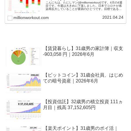
こんにちは、たにしマン(@millionworkout)です。4月の4週
目です。今週は大きめに下落しました。日本でコロナが感
染再拡大していることが要因のひとつです。目標である１
億円が貯まるまでは投信を解約するつもりは無いので、本
来、投信残高...
2021.04.24
millionworkout.com
【賃貸暮らし】31歳男の家計簿｜収支
-903,058 円｜2026年6月
【ビットコイン】31歳会社員、はじめ
ての暗号資産｜2026年6月
【投資信託】32歳男の積立投資 111ヵ
月目｜残高 37,152,605円
【楽天ポイント】31歳男のポイ活｜