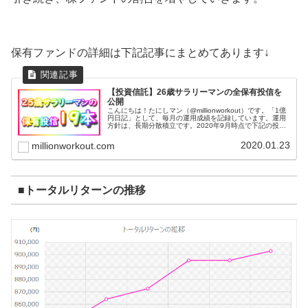
保有ファンドの詳細は下記記事にまとめてあります↓
【投資信託】26歳サラリーマンの全保有投信を
公開
こんにちは！たにしマン（@millionworkout）です。「1億
円日記」として、毎月の運用成績を記録しています。運用
方針は、長期分散積立です。2020年9月時点で下記の投資
信託を保有しています。全部で19本です。基本的に毎月一
定額を積み...
2020.01.23
millionworkout.com
■トータルリターンの推移