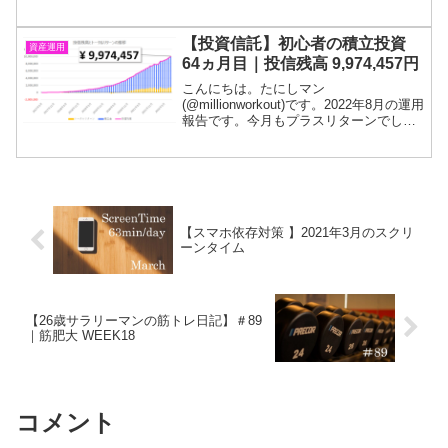
た。3ヵ月連続です。投信残高は700万円
を突破しました。「若いうちからコツコ
ツと」が大切だと思い、社会人になった
【投資信託】初心者の積立投資
資産運用
タイミング...
64ヵ月目｜投信残高 9,974,457円
こんにちは。たにしマン
(@millionworkout)です。2022年8月の運用
報告です。今月もプラスリターンでし
た。2ヵ月連続です。投信残高は990万円
を突破しています。「若いうちからコツ
コツと」が大切だと思い、社会人になっ
たタイミング...
【スマホ依存対策 】2021年3月のスクリ
ーンタイム
【26歳サラリーマンの筋トレ日記】＃89
｜筋肥大 WEEK18
コメント