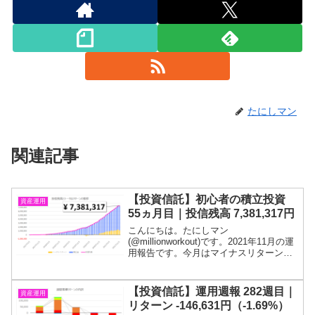
たにしマン
関連記事
【投資信託】初心者の積立投資
資産運用
55ヵ月目｜投信残高 7,381,317円
こんにちは。たにしマン
(@millionworkout)です。2021年11月の運
用報告です。今月はマイナスリターンで
した。4ヵ月ぶりです。オミクロンショッ
クで今月分の積立金がほぼ吹き飛びまし
た。「若いうちからコツコツと」が大切
【投資信託】運用週報 282週目｜
資産運用
だと思い、社...
リターン -146,631円（-1.69%）