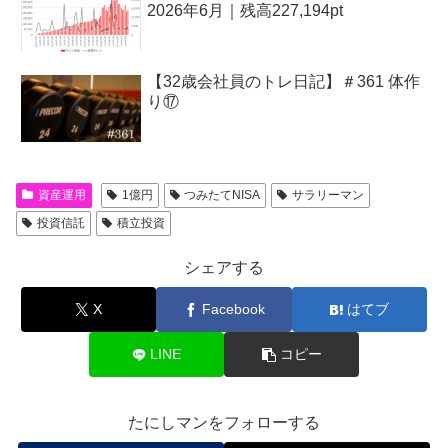
2026年6月｜残高227,194pt
【32歳会社員のトレ日記】＃361 体作
り⑰
資産運用
1億円
つみたてNISA
サラリーマン
投資信託
積立投資
シェアする
X
Facebook
はてブ
LINE
コピー
たにしマンをフォローする