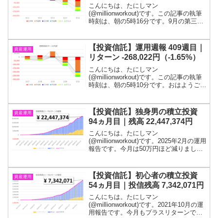
こんにちは、たにしマン
(@millionworkout)です。この記事の執筆
時刻は、朝の5時16分です。9月の第三週
です。２週ぶり下落となりました。投信
残高は、1,000万円をキープしました。目
標である１億円に到達するまでは投信を
【投資信託】運用週報 409週目｜
資産運用
解約するつ...
リターン -268,022円（-1.65%）
こんにちは、たにしマン
(@millionworkout)です。この記事の執筆
時刻は、朝の5時10分です。おはようござ
います！2月の第三週です。2週ぶりの減
少となりました。投信残高は、2,287万円
程度です！目標である１億円に到達する
【投資信託】独身男の積立投資
資産運用
までは投...
94ヵ月目｜残高 22,447,374円
こんにちは。たにしマン
(@millionworkout)です。2025年2月の運用
報告です。今月は50万円ほど減りまし
た。投信残高は、2,245万円程度となって
います！質問箱を設置したので、ご質問
ください(; ･`д･´)「若いうちからコツ...
【投資信託】初心者の積立投資
資産運用
54ヵ月目｜投信残高 7,342,071円
こんにちは。たにしマン
(@millionworkout)です。2021年10月の運
用報告です。今月もプラスリターンでし