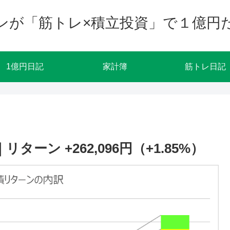
ンが「筋トレ×積立投資」で１億円
1億円日記
家計簿
筋トレ日記
ターン +262,096円（+1.85%）