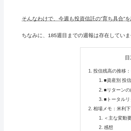
そんなわけで、今週も投資信託の”育ち具合”
ちなみに、185週目までの週報は存在してい
目
投信残高の推移：+27
■資産別 投
■リターンの
■トータル
相場メモ：米利下
＜主な変動
感想