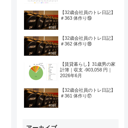
【32歳会社員のトレ日記】
＃363 体作り⑲
【32歳会社員のトレ日記】
＃362 体作り⑱
【賃貸暮らし】31歳男の家
計簿｜収支 -903,058 円｜
2026年6月
【32歳会社員のトレ日記】
＃361 体作り⑰
アーカイブ