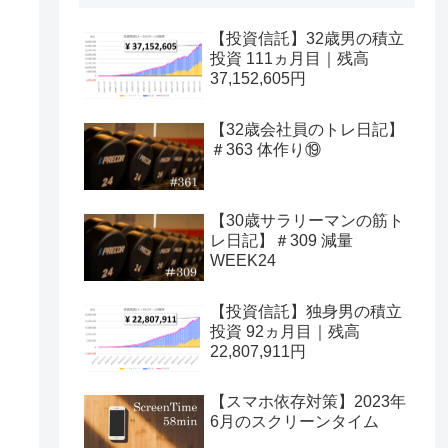
【投資信託】32歳男の積立
投資 111ヵ月目｜残高
37,152,605円
【32歳会社員のトレ日記】
＃363 体作り⑲
【30歳サラリーマンの筋ト
レ日記】＃309 減量
WEEK24
【投資信託】独身男の積立
投資 92ヵ月目｜残高
22,807,911円
【スマホ依存対策】2023年
6月のスクリーンタイム