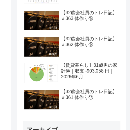
【32歳会社員のトレ日記】
＃363 体作り⑲
【32歳会社員のトレ日記】
＃362 体作り⑱
【賃貸暮らし】31歳男の家
計簿｜収支 -903,058 円｜
2026年6月
【32歳会社員のトレ日記】
＃361 体作り⑰
アーカイブ