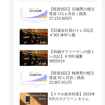
【投資信託】32歳男の積立
投資 111ヵ月目｜残高
37,152,605円
【32歳会社員のトレ日記】
＃363 体作り⑲
【30歳サラリーマンの筋ト
レ日記】＃309 減量
WEEK24
【投資信託】独身男の積立
投資 92ヵ月目｜残高
22,807,911円
【スマホ依存対策】2023年
6月のスクリーンタイム