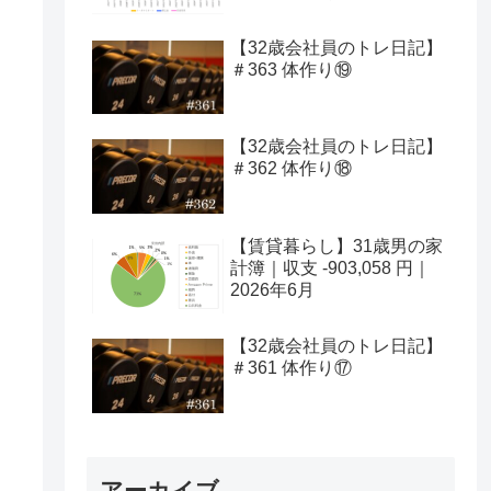
【32歳会社員のトレ日記】
＃363 体作り⑲
【32歳会社員のトレ日記】
＃362 体作り⑱
【賃貸暮らし】31歳男の家
計簿｜収支 -903,058 円｜
2026年6月
【32歳会社員のトレ日記】
＃361 体作り⑰
アーカイブ