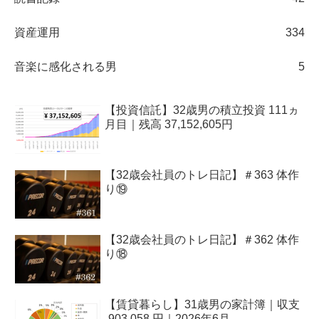
資産運用
334
音楽に感化される男
5
【投資信託】32歳男の積立投資 111ヵ
月目｜残高 37,152,605円
【32歳会社員のトレ日記】＃363 体作
り⑲
【32歳会社員のトレ日記】＃362 体作
り⑱
【賃貸暮らし】31歳男の家計簿｜収支
-903,058 円｜2026年6月