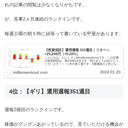
れの記事の閲覧は少なくなりがちです。
が、見事2ヵ月連続のランクインです。
毎週土曜の朝５時に頑張って書いている甲斐があります。
【投資信託】運用週報 352週目｜リターン
+25,266円（+0.20%）
こんにちは、たにしマン(@millionworkout)です。この記事
の執筆時刻は、朝の5時10分です。明けましておめでとう
ございます！！！1月の第三週です。6週連続の上昇となり
ました。投信残高は、1,655万円を突破しました！目標で
ある１...
2024.01.20
millionworkout.com
4位：【ギリ】運用週報351週目
週報2個目のランクインです。
株価がグングンあがっているので、見ていただける機会が