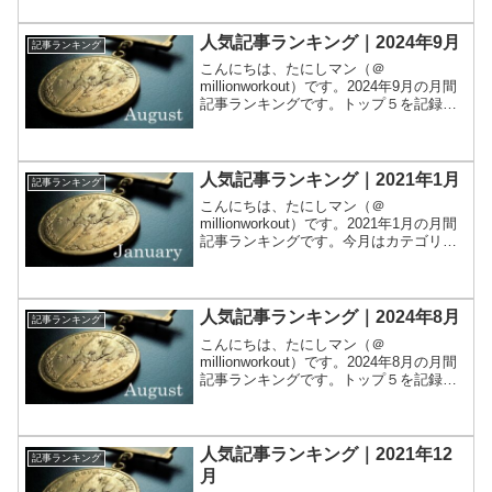
した。では早速1位から発表します。1
位：【本命】運用月報 202...
人気記事ランキング｜2024年9月
記事ランキング
こんにちは、たにしマン（＠
millionworkout）です。2024年9月の月間
記事ランキングです。トップ５を記録し
ます。集計は Google Analytics で行いま
した。では早速1位から発表します。1
位：【本命】運用月報 2024...
人気記事ランキング｜2021年1月
記事ランキング
こんにちは、たにしマン（＠
millionworkout）です。2021年1月の月間
記事ランキングです。今月はカテゴリに
偏りなく閲覧いただけたと思います。集
計は Google Analytics で行いました。で
は早速1位から発表します。1位...
人気記事ランキング｜2024年8月
記事ランキング
こんにちは、たにしマン（＠
millionworkout）です。2024年8月の月間
記事ランキングです。トップ５を記録し
ます。集計は Google Analytics で行いま
した。では早速1位から発表します。1
位：【安定の】実家暮らし独身男...
人気記事ランキング｜2021年12
記事ランキング
月