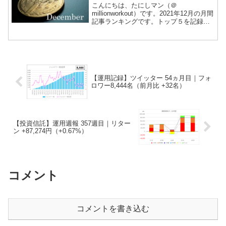
こんにちは、たにしマン（＠
millionworkout）です。2021年12月の月間
記事ランキングです。トップ５を記録し
ます。集計は Google Analytics で行いま
した。では早速1位から発表します。1
位：【堂々の】運用月報 20...
【運用記録】ツイッター 54ヵ月目｜フォ
ロワー8,444名（前月比 +32名）
【投資信託】運用週報 357週目｜リター
ン +87,274円（+0.67%）
コメント
コメントを書き込む