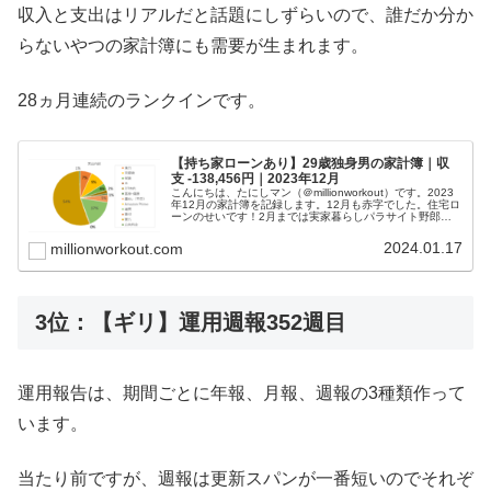
収入と支出はリアルだと話題にしずらいので、誰だか分か
らないやつの家計簿にも需要が生まれます。
28ヵ月連続のランクインです。
【持ち家ローンあり】29歳独身男の家計簿｜収
支 -138,456円｜2023年12月
こんにちは、たにしマン（＠millionworkout）です。2023
年12月の家計簿を記録します。12月も赤字でした。住宅ロ
ーンのせいです！2月までは実家暮らしパラサイト野郎の
家計簿として記録してまいりましたが、3月から住宅ロー
ンを背負っ...
2024.01.17
millionworkout.com
3位：【ギリ】運用週報352週目
運用報告は、期間ごとに年報、月報、週報の3種類作って
います。
当たり前ですが、週報は更新スパンが一番短いのでそれぞ