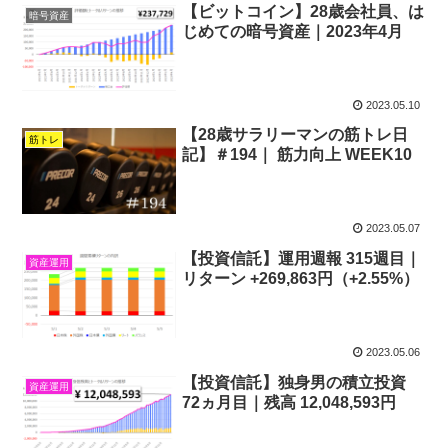
【ビットコイン】28歳会社員、は
暗号資産
じめての暗号資産｜2023年4月
2023.05.10
【28歳サラリーマンの筋トレ日
筋トレ
記】＃194｜ 筋力向上 WEEK10
2023.05.07
【投資信託】運用週報 315週目｜
資産運用
リターン +269,863円（+2.55%）
2023.05.06
【投資信託】独身男の積立投資
資産運用
72ヵ月目｜残高 12,048,593円