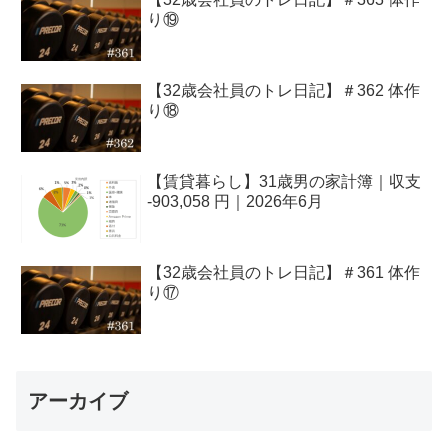
り⑲
【32歳会社員のトレ日記】＃362 体作
り⑱
【賃貸暮らし】31歳男の家計簿｜収支
-903,058 円｜2026年6月
【32歳会社員のトレ日記】＃361 体作
り⑰
アーカイブ