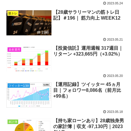
2023.05.24
【28歳サラリーマンの筋トレ日
筋トレ
記】＃196｜ 筋力向上 WEEK12
2023.05.21
【投資信託】運用週報 317週目｜
資産運用
リターン +323,665円（+3.02%）
2023.05.20
【運用記録】ツイッター 45ヵ月
ツイッター記録
目｜フォロワー8,086名（前月比
+99名）
2023.05.18
【持ち家ローンあり】28歳独身男
家計簿
の家計簿｜収支 -97,130円｜2023