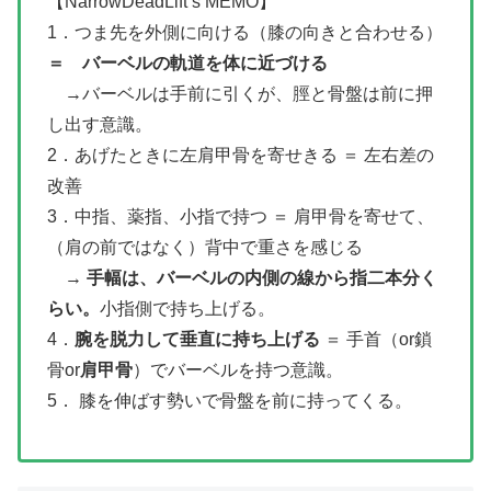
【NarrowDeadLift’s MEMO】
1．つま先を外側に向ける（膝の向きと合わせる）
＝ バーベルの軌道を体に近づける
→バーベルは手前に引くが、脛と骨盤は前に押
し出す意識。
2．あげたときに左肩甲骨を寄せきる ＝ 左右差の
改善
3．中指、薬指、小指で持つ ＝ 肩甲骨を寄せて、
（肩の前ではなく）背中で重さを感じる
→
手幅は、バーベルの内側の線から指二本分く
らい。
小指側で持ち上げる。
4．
腕を脱力して垂直に持ち上げる
＝ 手首（or鎖
骨or
肩甲骨
）でバーベルを持つ意識。
5． 膝を伸ばす勢いで骨盤を前に持ってくる。