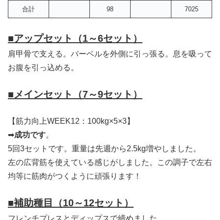
合計
98
7025
■
アップセット（1～6セット）
肩甲骨で支える。バーベルを外側に引っ張る。息を吸って
お腹を引っ込める。
■
メインセット（7～9セット）
【筋力向上WEEK12：100kg×5×3】
➡
成功です
。
5回3セットです。重量は先週から2.5kg増やしました。
左の広背筋を使えている感じがしました。この調子で左右
均等に筋肉がつくように頑張ります！
■補助種目
（10～12セット）
フレンチプレスとディップスで締めました。