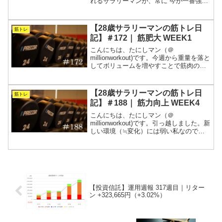
れるサラリーマンが、常に“今が一番強
い”を目指す筋トレの記録です。1週間分
の全トレーニングを動画と表にまとめま
す。相変わらず右肩が痛みます。重量は
【28歳サラリーマンの筋トレ日
筋トレ
追えないので、...
記】＃172｜ 筋肥大 WEEK1
こんにちは、たにしマン（＠
millionworkout)です。今週から重量を落と
してボリュームを増やすことで筋肉の成
長を促すメニューに入ります。12月に入
って一段と寒くなってきましたが、寒い
と身体が動かないうえに怪我をしやすい
【28歳サラリーマンの筋トレ日
筋トレ
ので、コントロ...
記】＃188｜ 筋力向上 WEEK4
こんにちは、たにしマン（＠
millionworkout)です。引っ越しました。新
しい環境（≒変化）には弱い私なので、
早くルーティーンを構築してノンストレ
スで過ごせるように頑張ります。まずは
しっかりトレーニングをして、体に”いつ
も通りの”刺激...
【投資信託】運用週報 317週目｜リター
ン +323,665円（+3.02%）