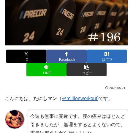
X
Facebook
はてブ
LINE
コピー
2023.05.21
こんにちは、
たにしマン
（
＠millionworkout
)です。
今週も無事に完遂です。腰の痛みはほとんど
引きましたが、無理をするとよくないので、
重量は抑えながら行いました。