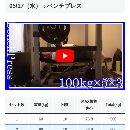
05/17（水）：ベンチプレス
MAX換算
セット数
重量(kg)
回数
Total(kg)
(kg)
1
60
10
76.8
500
2
60
10
76.8
500