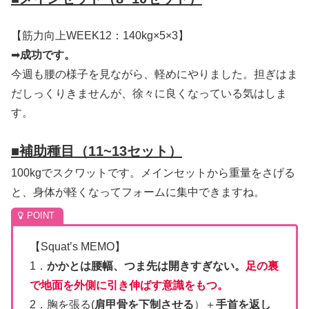
【筋力向上WEEK12：140kg×5×3】
➡
成功です。
今週も腰の様子を見ながら、軽めにやりました。担ぎはま
だしっくりきませんが、徐々に良くなっている気はしま
す。
■
補助種目（11~13セット）
100kgでスクワットです。メインセットから重量をさげる
と、身体が軽くなってフォームに集中できますね。
【Squat’s MEMO】
1．
かかとは腰幅、つま先は開きすぎない。
足の裏
で地面を外側に引き伸ばす意識をもつ。
2．胸を張る(
肩甲骨を下制させる
）＋
手首を返し