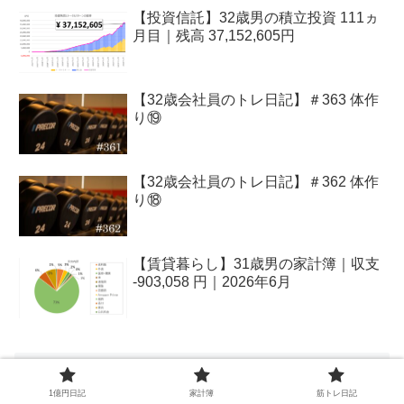
【投資信託】32歳男の積立投資 111ヵ
月目｜残高 37,152,605円
【32歳会社員のトレ日記】＃363 体作
り⑲
【32歳会社員のトレ日記】＃362 体作
り⑱
【賃貸暮らし】31歳男の家計簿｜収支
-903,058 円｜2026年6月
アーカイブ
1億円日記
家計簿
筋トレ日記