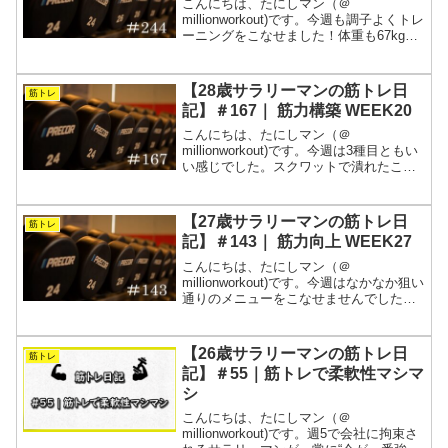
こんにちは、たにしマン（＠
millionworkout)です。今週も調子よくトレ
ーニングをこなせました！体重も67kg台
から69kg台に戻ってきたので、体が元気
な感じがします！怪我に気をつけて、引
き続き積み重ねます。質問箱の質問数が
【28歳サラリーマンの筋トレ日
筋トレ
100件...
記】＃167｜ 筋力構築 WEEK20
こんにちは、たにしマン（＠
millionworkout)です。今週は3種目ともい
い感じでした。スクワットで潰れたこと
だけが悔やまれます。気温が下がってく
ると怪我のリスクが高まりそうなので、
そろそろMAXに挑戦するタイミングを見
【27歳サラリーマンの筋トレ日
筋トレ
つけておきたい...
記】＃143｜ 筋力向上 WEEK27
こんにちは、たにしマン（＠
millionworkout)です。今週はなかなか狙い
通りのメニューをこなせませんでした。
が、焦って重量を追いかけるのではな
く、狙ったレップをこなせるようになる
まで、同じ重量でじっくりと取り組みた
【26歳サラリーマンの筋トレ日
筋トレ
いと思います。週5...
記】＃55｜筋トレで柔軟性マシマ
シ
こんにちは、たにしマン（＠
millionworkout)です。週5で会社に拘束さ