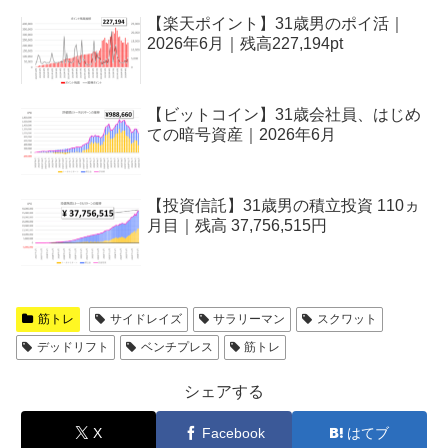
【楽天ポイント】31歳男のポイ活｜
2026年6月｜残高227,194pt
【ビットコイン】31歳会社員、はじめ
ての暗号資産｜2026年6月
【投資信託】31歳男の積立投資 110ヵ
月目｜残高 37,756,515円
筋トレ
サイドレイズ
サラリーマン
スクワット
デッドリフト
ベンチプレス
筋トレ
シェアする
X
Facebook
はてブ