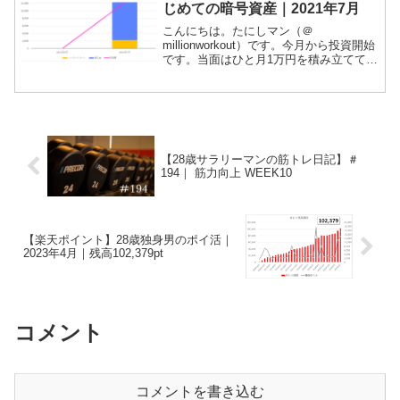
じめての暗号資産｜2021年7月
こんにちは。たにしマン（＠
millionworkout）です。今月から投資開始
です。当面はひと月1万円を積み立ててみ
ようと思います。当ブログでは、積立投
資やポイ活、家計簿などの記録をつけて
いますが、新たにビットコインの運用経
過についても記録...
【28歳サラリーマンの筋トレ日記】＃
194｜ 筋力向上 WEEK10
【楽天ポイント】28歳独身男のポイ活｜
2023年4月｜残高102,379pt
コメント
コメントを書き込む