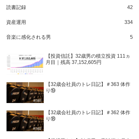
読書記録
42
資産運用
334
音楽に感化される男
5
【投資信託】32歳男の積立投資 111ヵ
月目｜残高 37,152,605円
【32歳会社員のトレ日記】＃363 体作
り⑲
【32歳会社員のトレ日記】＃362 体作
り⑱