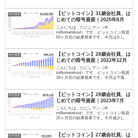
ました！残高は148万円程度となっていま
す！当ブログでは、積立投資やポイ活、
家計簿などの記録をつけていますが、ビ
【ビットコイン】31歳会社員、は
暗号資産
ットコインの...
じめての暗号資産｜2025年8月
こんにちは。たにしマン（＠
millionworkout）です。ビットコイン投資
50ヶ月目の結果発表です。今月は久しぶ
りに減少しました！残高は154万円程度と
なっています！当ブログでは、積立投資
やポイ活、家計簿などの記録をつけてい
【ビットコイン】28歳会社員、は
暗号資産
ますが、ビッ...
じめての暗号資産｜2022年12月
こんにちは。たにしマン（＠
millionworkout）です。ビットコイン投資
18ヶ月目の結果発表です。今月は下落し
ました！残高は10万円を割り込みまし
た！当ブログでは、積立投資やポイ活、
家計簿などの記録をつけていますが、ビ
【ビットコイン】29歳会社員、は
暗号資産
ットコインの運用...
じめての暗号資産｜2023年7月
こんにちは。たにしマン（＠
millionworkout）です。ビットコイン投資
25ヶ月目の結果発表です。今月減少しま
した！残高は28万円を割っています！当
ブログでは、積立投資やポイ活、家計簿
などの記録をつけていますが、ビットコ
【ビットコイン】27歳会社員、は
暗号資産
インの運用経過...