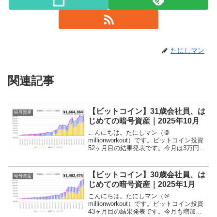
たにしマン
関連記事
【ビットコイン】31歳会社員、は
暗号資産
じめての暗号資産｜2025年10月
こんにちは。たにしマン（＠
millionworkout）です。ビットコイン投資
52ヶ月目の結果発表です。今月は3万円ほ
ど増加しました！残高は166万円程度とな
っています！当ブログでは、積立投資や
ポイ活、家計簿などの記録をつけていま
【ビットコイン】30歳会社員、は
暗号資産
すが、ビッ...
じめての暗号資産｜2025年1月
こんにちは。たにしマン（＠
millionworkout）です。ビットコイン投資
43ヶ月目の結果発表です。今月も増加し