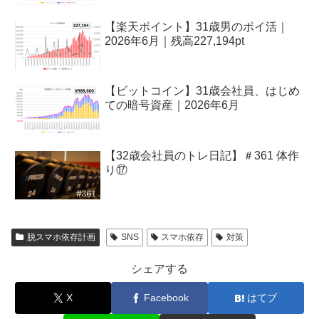
【楽天ポイント】31歳男のポイ活｜
2026年6月｜残高227,194pt
【ビットコイン】31歳会社員、はじめ
ての暗号資産｜2026年6月
【32歳会社員のトレ日記】＃361 体作
り⑰
脱スマホ依存計画
SNS
スマホ依存
対策
シェアする
X
Facebook
はてブ