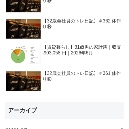
り⑲
【32歳会社員のトレ日記】＃362 体作
り⑱
【賃貸暮らし】31歳男の家計簿｜収支
-903,058 円｜2026年6月
【32歳会社員のトレ日記】＃361 体作
り⑰
アーカイブ