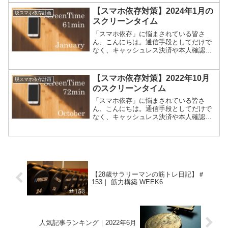
よね。毎日死ぬほど忙しいのにスマホば
【スマホ依存対策】2024年1月の
脱スマホ依存計画
かりいじってしまう私たちが...
スクリーンタイム
「スマホ依存」に悩まされている皆さ
ん、こんにちは。通信手段としてだけで
なく、キャッシュレス決済や本人確認の
方法としても使われはじめたスマートフ
ォン。なかなか手放すことは難しいです
よね。毎日死ぬほど忙しいのにスマホば
【スマホ依存対策】2022年10月
脱スマホ依存計画
かりいじってしまう私たちが...
のスクリーンタイム
「スマホ依存」に悩まされている皆さ
ん、こんにちは。通信手段としてだけで
なく、キャッシュレス決済や本人確認の
方法としても使われはじめたスマートフ
ォン。なかなか手放すことは難しいです
よね。毎日死ぬほど忙しいのにスマホば
かりいじってしまう私たちが...
【28歳サラリーマンの筋トレ日記】＃
153｜ 筋力構築 WEEK6
人気記事ランキング｜2022年6月