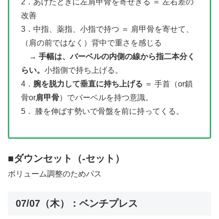
2．あげたときに左肩甲骨を寄せきる ＝ 左右差の
改善
3．中指、薬指、小指で持つ ＝ 肩甲骨を寄せて、
（肩の前ではなく）背中で重さを感じる
→
手幅は、バーベルの内側の線から指二本分く
らい。
小指側で持ち上げる。
4．
腕を脱力して垂直に持ち上げる
＝ 手首（or鎖
骨or
肩甲骨
）でバーベルを持つ意識。
5． 膝を伸ばす勢いで骨盤を前に持ってくる。
■ダウンセット（-セット）
ボリューム調整のためパス
07/07（木）：ベンチプレス