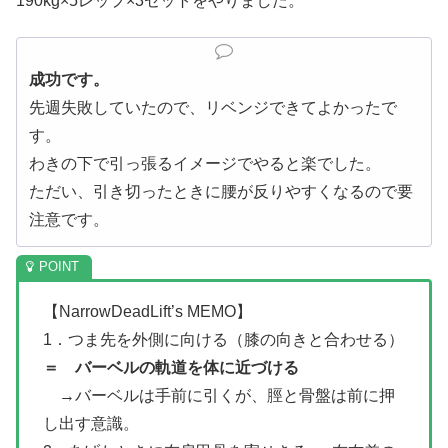
190kg×5レップ×3セットをやりました。
成功です。
先週失敗していたので、リベンジできてよかったで
す。
わきの下で引っ張るイメージでやると楽でした。
ただい、引き切ったときに腰が反りやすくなるので要
注意です。
【NarrowDeadLift’s MEMO】
1．つま先を外側に向ける（膝の向きと合わせる）
＝ バーベルの軌道を体に近づける
→バーベルは手前に引くが、脛と骨盤は前に押
し出す意識。