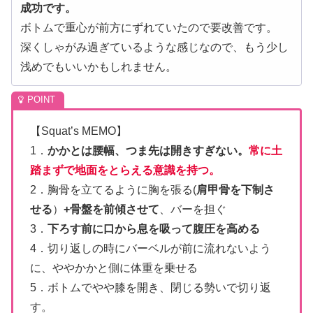
成功です。
ボトムで重心が前方にずれていたので要改善です。
深くしゃがみ過ぎているような感じなので、もう少し
浅めでもいいかもしれません。
【Squat’s MEMO】
1．
かかとは腰幅、つま先は開きすぎない。
常に土
踏まずで地面をとらえる意識を持つ。
2．胸骨を立てるように胸を張る(
肩甲骨を下制さ
せる
）
+骨盤を前傾させて
、バーを担ぐ
3．
下ろす前に口から息を吸って腹圧を高める
4．切り返しの時にバーベルが前に流れないよう
に、ややかかと側に体重を乗せる
5．ボトムでやや膝を開き、閉じる勢いで切り返
す。