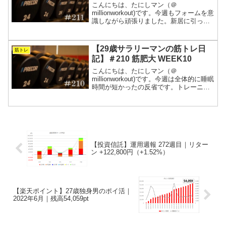
こんにちは、たにしマン（＠
millionworkout)です。今週もフォームを意
識しながら頑張りました。新居に引っ越
して初めての夏ですが、冷房があるって
いいですね！睡眠の質もトレーニングの
質もかなり上がっていると思います。ま
【29歳サラリーマンの筋トレ日
筋トレ
た、質問箱へのご...
記】＃210 筋肥大 WEEK10
こんにちは、たにしマン（＠
millionworkout)です。今週は全体的に睡眠
時間が短かったの反省です。トレーニン
グはそこそこできましたが、回復の方が
大切なので気をつけようと思います！ま
た、質問箱へのご質問ありがとうござい
ます！質問が尽き...
【投資信託】運用週報 272週目｜リター
ン +122,800円（+1.52%）
【楽天ポイント】27歳独身男のポイ活｜
2022年6月｜残高54,059pt