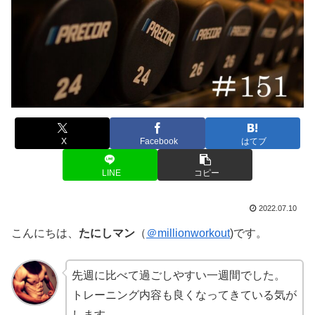
X
Facebook
はてブ
LINE
コピー
2022.07.10
こんにちは、
たにしマン
（
＠millionworkout
)です。
先週に比べて過ごしやすい一週間でした。
トレーニング内容も良くなってきている気が
します。