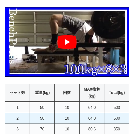
MAX換算
セット数
重量(kg)
回数
Total(kg)
(kg)
1
50
10
64.0
500
2
50
10
64.0
500
3
70
10
80.6
350