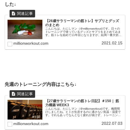
した↓
【26歳サラリーマンの筋トレ】サプリとグッズ
のまとめ
こんにちは、たにしマン（＠millionworkout)です。日々の
トレーニングで使っているグッズとサプリをまとめてみま
す。筋トレを始めて11年目になりますが、結局一番大切な
のは、正しいフォームと食事と睡眠です。これらを最優先
事項に置きつつ...
2021.02.15
millionworkout.com
先週のトレーニング内容はこちら↓
【27歳サラリーマンの筋トレ日記】＃150｜ 筋
力構築 WEEK3
こんにちは、たにしマン（＠millionworkout)です。梅雨明
けしましたね。ヒトが生息するのに適さない気温・湿度で
す。それもあってなんとなく疲れが抜けず、トレーニング
の出力が落ちています。が、無理をしても怪我をするだけ
なので、慌てず騒...
2022.07.03
millionworkout.com