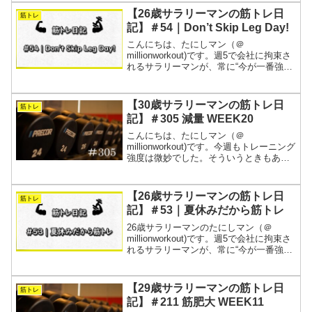
何とかビッグ3だけはこなせました！そし
【26歳サラリーマンの筋トレ日
筋トレ
て、Yout...
記】＃54｜Don’t Skip Leg Day!
こんにちは、たにしマン（＠
millionworkout)です。週5で会社に拘束さ
れるサラリーマンが、常に“今が一番強
い”を目指す筋トレの記録です。1週間分
の全トレーニングを動画と表にまとめま
す。夏休み明けの仕事は疲れますね。そ
【30歳サラリーマンの筋トレ日
筋トレ
んな甘ったれた...
記】＃305 減量 WEEK20
こんにちは、たにしマン（＠
millionworkout)です。今週もトレーニング
強度は微妙でした。そういうときもあり
ます。とにかく暑くて湿度も高いので、
無理せず健康第一で乗り切ることを優先
しましょう。週5で会社に拘束されるサラ
【26歳サラリーマンの筋トレ日
筋トレ
リーマンが、常...
記】＃53｜夏休みだから筋トレ
26歳サラリーマンのたにしマン（＠
millionworkout)です。週5で会社に拘束さ
れるサラリーマンが、常に“今が一番強
い”を目指す筋トレの記録です。1週間分
の全トレーニングを動画と表にまとめま
す。今週は夏休みでした！といっても生
【29歳サラリーマンの筋トレ日
筋トレ
活リズ...
記】＃211 筋肥大 WEEK11