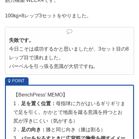
筋力構築 WEEK4です。
100kg×8レップ3セットをやりました。
失敗です。
今日こそは成功するかと思いましたが、3セット目の8
レップ目で潰れました。
バーベルを引っ張る意識が大切ですね。
【BenchPress’ MEMO】
1．
足を置く位置：
母指球に力がはいるギリギリま
で足を引く。かかとで地面を蹴る意識を持つとお
尻が浮きにくい（気がする）
2．
足の向き：
膝と同じ向き（膝は割る）
3．
バーをおろすときに広背筋で胸骨を押すイメー