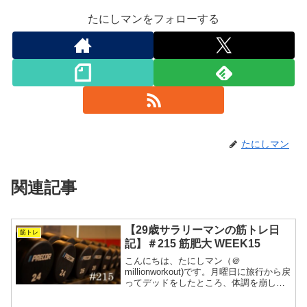
たにしマンをフォローする
たにしマン
関連記事
【29歳サラリーマンの筋トレ日
筋トレ
記】＃215 筋肥大 WEEK15
こんにちは、たにしマン（＠
millionworkout)です。月曜日に旅行から戻
ってデッドをしたところ、体調を崩しま
した。補助種目とランニングを諦めて、3
日間完全休養したところ回復したので、