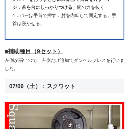
ジ
：
首を台にしっかりつける
、腕の力を抜く
4．バーは手首で押す：肘を内転して固定する。手
首は寝かせる。
■補助種目
（9セット）
左側が弱いので、左側だけ追加でダンベルプレスを行いま
した。
07/09（土）：スクワット