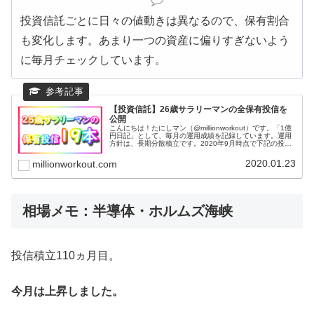
投資信託ごとに日々の値動きは異なるので、保有割合
も変化します。あまり一つの資産に偏りすぎないよう
に毎月チェックしています。
【投資信託】26歳サラリーマンの全保有投信を
公開
こんにちは！たにしマン（@millionworkout）です。「1億
円日記」として、毎月の運用成績を記録しています。運用
方針は、長期分散積立です。2020年9月時点で下記の投資
信託を保有しています。全部で19本です。基本的に毎月一
定額を積み...
2020.01.23
millionworkout.com
相場メモ：半導体・ホルムズ海峡
投信積立110ヵ月目。
今月は上昇しました。