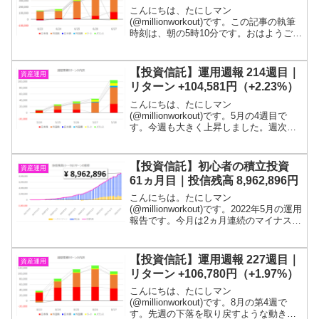
こんにちは、たにしマン
(@millionworkout)です。この記事の執筆
時刻は、朝の5時10分です。おはようござ
います！6月の第四週です。5週連続の上
昇となりました。投信残高は、2,450万円
程度です！目標である１億円に到達する
【投資信託】運用週報 214週目｜
資産運用
までは投...
リターン +104,581円（+2.23%）
こんにちは、たにしマン
(@millionworkout)です。5月の4週目で
す。今週も大きく上昇しました。週次リ
ターンとしては、過去最大レベルです。
目標である１億円が貯まるまでは投信を
解約するつもりは無いので、本来、投信
【投資信託】初心者の積立投資
資産運用
残高の短期的な上下動...
61ヵ月目｜投信残高 8,962,896円
こんにちは。たにしマン
(@millionworkout)です。2022年5月の運用
報告です。今月は2ヵ月連続のマイナスリ
ターンでした。ただ、積立金のお陰で投
信残高は増加しています。「若いうちか
らコツコツと」が大切だと思い、社会人
【投資信託】運用週報 227週目｜
資産運用
になったタイ...
リターン +106,780円（+1.97%）
こんにちは、たにしマン
(@millionworkout)です。8月の第4週で
す。先週の下落を取り戻すような動きと