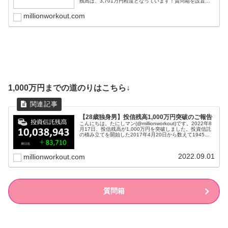
残高は、3,701万円程度となっています！質問箱を設置し
たので、ご質問ください(; ･`д･´)「若いうちからコ...
millionworkout.com
1,000万円までの道のりはこちら↓
【28歳独身男】投信残高1,000万円突破のご報告
こんにちは。たにしマン(@millionworkout)です。2022年8
月17日、投信残高が1,000万円を突破しました。投資信託
の積み立てを開始した2017年4月20日から数えて1945日
目のことでした。目標は1億円ですが、ここで一旦こ...
2022.09.01
millionworkout.com
質問箱