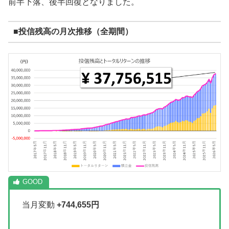
前半下落、後半回復となりました。
■投信残高の月次推移（全期間）
当月変動
+744,655円