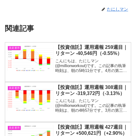
たにしマン
関連記事
【投資信託】運用週報 259週目｜
資産運用
リターン -40,546円（-0.55%）
こんにちは、たにしマン
(@millionworkout)です。この記事の執筆
時刻は、朝の5時11分です。4月の第二週
です。今週は下落となりました。米中央
銀行の金融政策を警戒した動きのようで
す。目標である１億円が貯まるまでは投
【投資信託】運用週報 308週目｜
資産運用
信を解約するつも...
リターン -319,372円（-3.13%）
こんにちは、たにしマン
(@millionworkout)です。この記事の執筆
時刻は、朝の4時57分です。3月の第三週
です。2週連続の下落となりました。投信
残高は、1,125万円を下回りました。目標
である１億円に到達するまでは投信を解
【投資信託】運用週報 427週目｜
資産運用
約するつ...
リターン +500,621円（+2.90%）