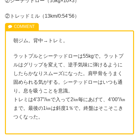
②シーテッドロー（55kg×10×3）
②トレッドミル（13km/0:54’56）
朝ジム。背中→トレミ。
ラットプルとシーテッドローは55kgで。ラットプ
ルはグリップを変えて、逆手気味に弾けるように
したらかなりスムーズになった。肩甲骨をうまく
固められる気がする。シーテッドローはいつも通
り。息を吸うことを意識。
トレミは4’37”/㎞で入って2㎞毎にあげて、4’00”/㎞
まで。最後の1㎞は斜度1％で。終盤はそこそこき
つくなった。