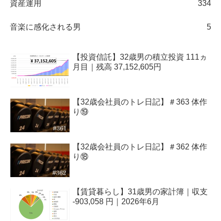
資産運用
334
音楽に感化される男
5
【投資信託】32歳男の積立投資 111ヵ
月目｜残高 37,152,605円
【32歳会社員のトレ日記】＃363 体作
り⑲
【32歳会社員のトレ日記】＃362 体作
り⑱
【賃貸暮らし】31歳男の家計簿｜収支
-903,058 円｜2026年6月