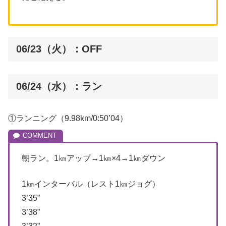
06/23（火）：OFF
06/24（水）：ラン
①ランニング（9.98km/0:50’04）
朝ラン。1㎞アップ→1㎞×4→1㎞ダウン
1㎞インターバル（レスト1㎞ジョグ）
3’35”
3’38”