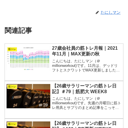
たにしマン
関連記事
27歳会社員の筋トレ月報｜2021
筋トレ
年11月｜MAX更新の秋
こんにちは、たにしマン（＠
millionworkout)です。11月は、デッドリ
フトとスクワットでMAX更新しました！
その後、10レップメニューに突入してい
ます。週5で会社に拘束されるサラリーマ
ンが、常に“今が一番強い”を目指す筋トレ
【26歳サラリーマンの筋トレ日
筋トレ
の記録...
記】＃79｜筋肥大 WEEK8
こんにちは、たにしマン（＠
millionworkout)です。先週の月曜日に筋ト
レ用具とサプリのまとめ記事をこっそり
投稿したので、是非ご確認ください。こ
の投稿の下のほうにリンクを貼りまし
た。さて、今週は少し暖かくなったかと
【26歳サラリーマンの筋トレ日
筋トレ
思いきや急激に気温...