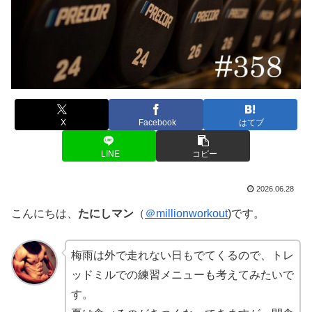
X
Facebook
はてブ
LINE
コピー
2026.06.28
こんにちは、
たにしマン
（
＠millionworkout
)です。
梅雨は外で走れない日もでてくるので、トレ
ッドミルでの練習メニューも考えてみたいで
す。