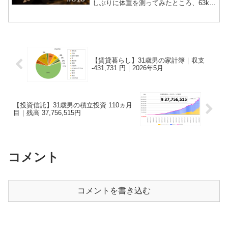
しぶりに体重を測ってみたところ、63kg
になっていました。1ヵ月で3㎏くらい落
ちていますね。お茶碗のサイズが小さく
なったことと、走る距離が伸びたことが
要因だと思...
【賃貸暮らし】31歳男の家計簿｜収支
-431,731 円｜2026年5月
【投資信託】31歳男の積立投資 110ヵ月
目｜残高 37,756,515円
コメント
コメントを書き込む