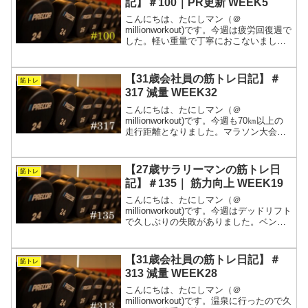
記】＃100｜PR更新 WEEK5
こんにちは、たにしマン（＠
millionworkout)です。今週は疲労回復週で
した。軽い重量で丁寧におこないまし
た。疲労が抜けると柔軟性も上がる気が
します。夏バテに気をつけながら引き続
き頑張ります。週5で会社に拘束されるサ
【31歳会社員の筋トレ日記】＃
筋トレ
ラリーマンが、常...
317 減量 WEEK32
こんにちは、たにしマン（＠
millionworkout)です。今週も70㎞以上の
走行距離となりました。マラソン大会へ
のエントリーも完了したので、この調子
でしっかりと練習を積みたいところで
す。筋トレもそうですが、とにかく怪我
【27歳サラリーマンの筋トレ日
筋トレ
をしないことが大切...
記】＃135｜ 筋力向上 WEEK19
こんにちは、たにしマン（＠
millionworkout)です。今週はデッドリフト
で久しぶりの失敗がありました。ベンチ
とスクワットは順調です。そろそろ換算
MAXが自己ベストを更新する局面に入っ
てきたので、怪我にはより一層気をつけ
【31歳会社員の筋トレ日記】＃
筋トレ
たいと思います...
313 減量 WEEK28
こんにちは、たにしマン（＠
millionworkout)です。温泉に行ったので久