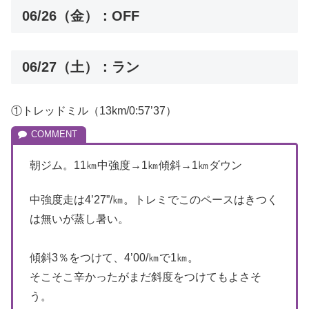
06/26（金）：OFF
06/27（土）：ラン
①トレッドミル（13km/0:57’37）
朝ジム。11㎞中強度→1㎞傾斜→1㎞ダウン
中強度走は4’27”/㎞。トレミでこのペースはきつく
は無いが蒸し暑い。
傾斜3％をつけて、4’00/㎞で1㎞。
そこそこ辛かったがまだ斜度をつけてもよさそ
う。