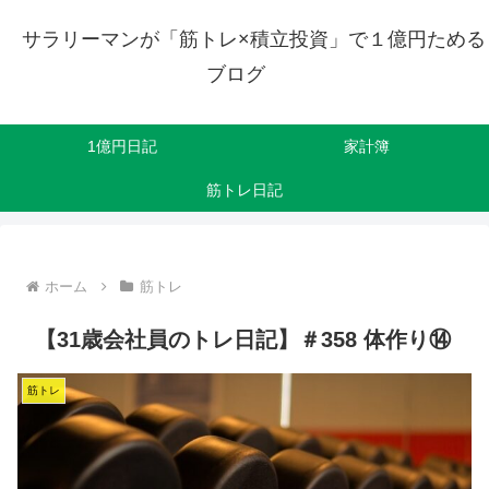
サラリーマンが「筋トレ×積立投資」で１億円ためる
ブログ
1億円日記
家計簿
筋トレ日記
ホーム
筋トレ
【31歳会社員のトレ日記】＃358 体作り⑭
筋トレ