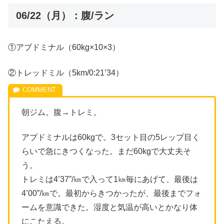
06/22（月）：腹/ラン
①アブドミナル（60kg×10×3）
②トレッドミル（5km/0:21’34）
朝ジム。腹→トレミ。
アブドミナルは60kgで。3セット目の5レップ目く
らいで急にきつくなった。まだ60kgで大丈夫そ
う。
トレミは4’37”/㎞で入って1㎞毎にあげて、最後は
4’00”/㎞で。最初からきつかったが、最後までフォ
ームを意識できた。湿度と気温が高いとかなり体
にこたえる。