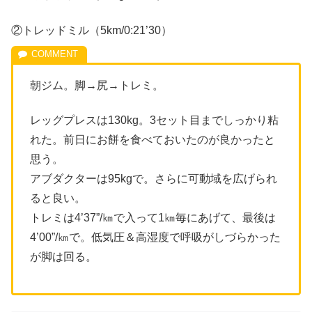
②トレッドミル（5km/0:21’30）
朝ジム。脚→尻→トレミ。
レッグプレスは130kg。3セット目までしっかり粘
れた。前日にお餅を食べておいたのが良かったと
思う。
アブダクターは95kgで。さらに可動域を広げられ
ると良い。
トレミは4’37”/㎞で入って1㎞毎にあげて、最後は
4’00”/㎞で。低気圧＆高湿度で呼吸がしづらかった
が脚は回る。