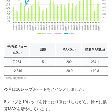
平均ボリュー
回数
MAX
(kg)
換算MAX(kg)
ム(kg)
7,264
5
200
234.1
+2,316
－
-20.0
+10.8
※2行目は前月比
今月は10レップ3セットをメインとしました。
8レップと10レップを行ったり来たりしながら、徐々に換
算MAXを増やしています。