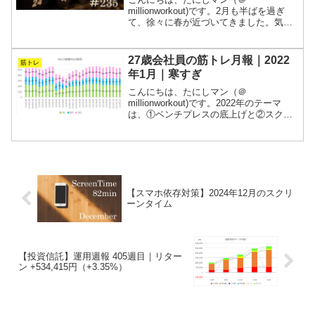
millionworkout)です。2月も半ばを過ぎ
て、徐々に春が近づいてきました。気温
が少し上がるだけで身体の動きが違って
いきますね。冬眠していたトレーニーた
ちも目覚めはじめ、仲間が増えて楽しく
27歳会社員の筋トレ月報｜2022
筋トレ
なりそうです(^O...
年1月｜寒すぎ
こんにちは、たにしマン（＠
millionworkout)です。2022年のテーマ
は、①ベンチプレスの底上げと②スクデ
ッドの記録更新です。つまり、全部頑張
るということになります。週5で会社に拘
束されるサラリーマンが、常に“今が一番
強い”を目指...
【スマホ依存対策】2024年12月のスクリ
ーンタイム
【投資信託】運用週報 405週目｜リター
ン +534,415円（+3.35%）