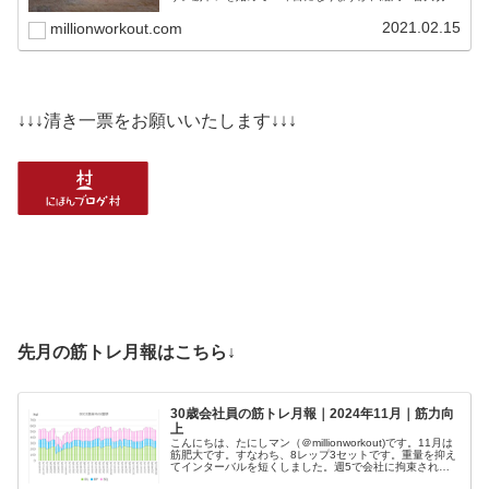
のは、正しいフォームと食事と睡眠です。これらを最優先
事項に置きつつ...
2021.02.15
millionworkout.com
↓↓↓清き一票をお願いいたします↓↓↓
先月の筋トレ月報はこちら↓
30歳会社員の筋トレ月報｜2024年11月｜筋力向
上
こんにちは、たにしマン（＠millionworkout)です。11月は
筋肥大です。すなわち、8レップ3セットです。重量を抑え
てインターバルを短くしました。週5で会社に拘束される
サラリーマンが、常に“今が一番強い”を目指す筋トレの記