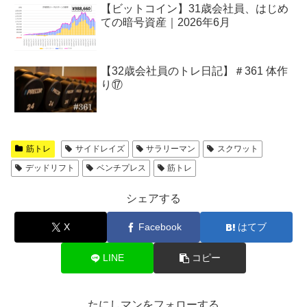
【ビットコイン】31歳会社員、はじめ
ての暗号資産｜2026年6月
【32歳会社員のトレ日記】＃361 体作
り⑰
筋トレ
サイドレイズ
サラリーマン
スクワット
デッドリフト
ベンチプレス
筋トレ
シェアする
X
Facebook
はてブ
LINE
コピー
たにしマンをフォローする