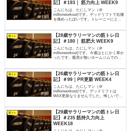
記】＃193｜ 筋力向上 WEEK9
こんにちは、たにしマン（＠
millionworkout)です。デッドリフトで右腰
を痛めったぽいです。トレーニーにとっ
て最も怖いのは怪我です。そこまで重症
ではないと思いますが、無理をすると半
年くらい戦闘不能になる気がするので、
【28歳サラリーマンの筋トレ日
筋トレ
一旦様子を見よう...
記】＃180｜ 筋肥大 WEEK9
こんにちは、たにしマン（＠
millionworkout)です。今週はとにかく寒か
ったです。暖房が無いホームジムでのト
レーニングは修行そのもですが、無事に
完遂しました。ただ、寒いと血圧がさが
るせいか、筋肉を使い切る感覚は得づら
【26歳サラリーマンの筋トレ日
筋トレ
いですね。週5で...
記】＃99｜PR更新 WEEK4
こんにちは、たにしマン（＠
millionworkout)です。デッドリフトは
MAX更新なりませんでした。悔しいで
す。スクワットは何とかMAX更新しまし
た。嬉しいです。ベンチプレスはフォー
ムが良くなってきたような気がします。
【29歳サラリーマンの筋トレ日
筋トレ
蒸し暑い日が続くの...
記】＃235 筋持久力向上
WEEK18
こんにちは、たにしマン（＠