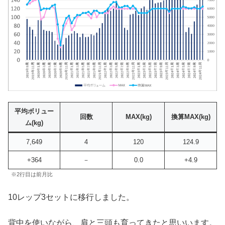
平均ボリュー
回数
MAX
(kg)
換算MAX(kg)
ム(kg)
7,649
4
120
124.9
+364
－
0.0
+4.9
※2行目は前月比
10レップ3セットに移行しました。
背中を使いながら、肩と三頭も育ってきたと思いいます。