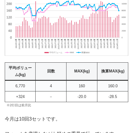
平均ボリュー
回数
MAX
(kg)
換算MAX(kg)
ム(kg)
6,770
4
160
160.0
+324
－
-20.0
-28.5
※2行目は前月比
今月は10回3セットです。