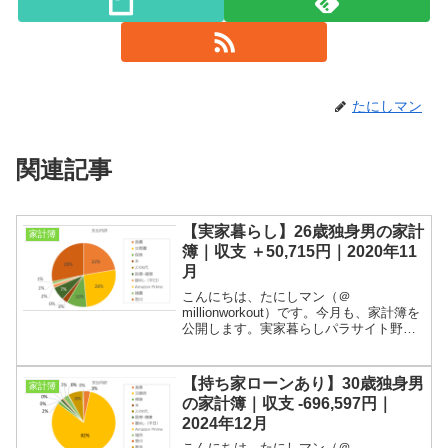
たにしマン
関連記事
【実家暮らし】26歳独身男の家計
家計簿
簿｜収支 ＋50,715円｜2020年11
月
こんにちは、たにしマン（＠
millionworkout）です。今月も、家計簿を
公開します。実家暮らしパラサイト野郎
の家計簿など、なんの参考にもならない
と思われるかもしれませんが、この弱小
ブログにたどり着くほど他人の金遣いが
【持ち家ローンあり】30歳独身男
家計簿
気になる方にとって...
の家計簿｜収支 -696,597円｜
2024年12月
こんにちは、たにしマン（＠