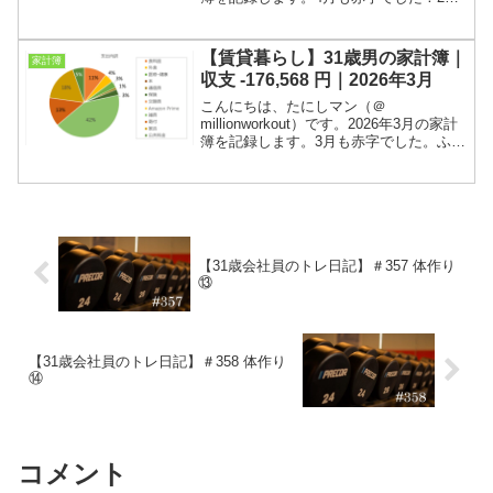
月連続の赤字です。実家暮らしパラサイ
ト野郎の家計簿など、なんの参考にもな
らないと思われるかもしれませんが、こ
【賃貸暮らし】31歳男の家計簿｜
家計簿
の弱小ブログ...
収支 -176,568 円｜2026年3月
こんにちは、たにしマン（＠
millionworkout）です。2026年3月の家計
簿を記録します。3月も赤字でした。ふる
さと納税、ご祝儀、旅行の影響です。
2023年2月までは実家暮らしパラサイト
野郎の家計簿として記録してまいりまし
たが、20...
【31歳会社員のトレ日記】＃357 体作り
⑬
【31歳会社員のトレ日記】＃358 体作り
⑭
コメント