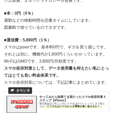
ジム会費、オルソケラトロジー月会費です。
■
本：0円（0％）
通勤などの移動時間を読書タイムにしています。
図書館で借りているのでタダです。
■
通信費：5,890円（1％）
スマホはpovoです。基本料0円で、ギガを買う感じです。
それとは別に、機種代が1,600円くらいかかっています。
Wi-FiはGMOです。3,800円/月程度です。
スマホ依存対策として、データ使用量を抑えたい私にとっ
てはとても良い料金体系です。
スマホ依存対策については、下記記事にまとめています。
やってみたら効果てき面だったスマホ依存対策 4
ステップ【iPhone】
毎日死ぬほど忙しいのにスマホばかりいじってしまう私た
ちが
「どうすればスマホから主導権を奪い返せるか？」