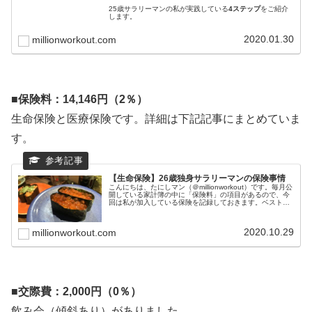
25歳サラリーマンの私が実践している
4ステップ
をご紹介
します。
2020.01.30
millionworkout.com
■
保険料：14,146円（2％）
生命保険と医療保険です。詳細は下記記事にまとめていま
す。
【生命保険】26歳独身サラリーマンの保険事情
こんにちは、たにしマン（＠millionworkout）です。毎月公
開している家計簿の中に「保険料」の項目があるので、今
回は私が加入している保険を記録しておきます。ベストセ
ラーになった「お金持ちになるための黄金の羽根の拾い
方」でもボロカス書...
2020.10.29
millionworkout.com
■交際費：2,000円（0％）
飲み会（傾斜あり）がありました。