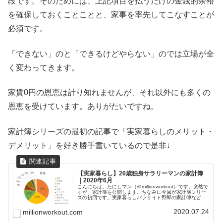
段です。そのためには、上記項目を払うだけの金銭的余裕
を確保しておくことことと、家事を率先してこなすことが
必須です。
「できない」のと「できるけどやらない」のでは立場が全
く変わってきます。
家賃0円の恩恵は計り知れませんが、それ以外にも多くの
恩恵を受けています。ありがたいですね。
家計簿シリーズの最初の記事で「実家暮らしのメリット・
デメリット」を好き勝手書いているので是非↓
【実家暮らし】26歳独身サラリーマンの家計簿
｜2020年6月
こんにちは、たにしマン（＠millionworkout）です。突然で
すが、家計簿を公開します。ちなみに今回が家計簿シリー
ズの初回です。実家暮らしパラサイト野郎の家計簿など、
なんの参考にもならないと思われるかもしれませんが、こ
の弱小ブログにた...
2020.07.24
millionworkout.com