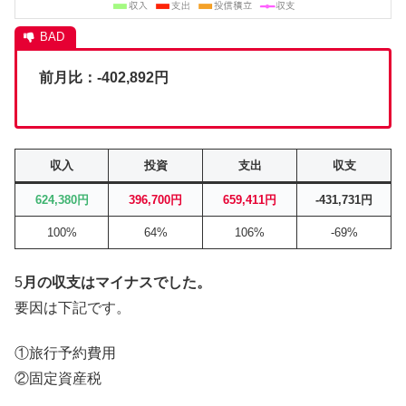
前月比：-402,892円
収入
投資
支出
収支
624,380円
396,700円
659,411円
-431,731円
100%
64%
106%
-69%
5
月の収支はマイナスでした。
要因は下記です。
①旅行予約費用
②固定資産税