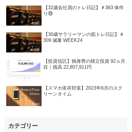
【32歳会社員のトレ日記】＃363 体作
り⑲
【30歳サラリーマンの筋トレ日記】＃
309 減量 WEEK24
【投資信託】独身男の積立投資 92ヵ月
目｜残高 22,807,911円
【スマホ依存対策】2023年6月のスク
リーンタイム
カテゴリー