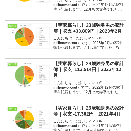
millionworkout）です。2024年12月の家計
簿を記録します。12月も大赤字でした。
結婚式費用のおかげです！2023年2月ま
では実家暮らしパラサイト野郎の家計簿
として記録してまいりましたが、3月から
【実家暮らし】28歳独身男の家計
家計簿
住宅...
簿｜収支 +33,809円｜2023年2月
こんにちは、たにしマン（＠
millionworkout）です。2023年2月の家計
簿を記録します。2月も黒字でした。投信
積立の計上日が翌月に繰り越されたこと
がが要因です。実家暮らしパラサイト野
郎の家計簿など、なんの参考にもならな
【実家暮らし】28歳独身男の家計
家計簿
いと思われる...
簿｜収支 -113,514円｜2022年12
月
こんにちは、たにしマン（＠
millionworkout）です。2022年12月の家計
簿を記録します。12月は大赤字でした。
旅行費用と積立投資の経常タイイングの
影響です。実家暮らしパラサイト野郎の
家計簿など、なんの参考にもならないと
【実家暮らし】26歳独身男の家計
家計簿
思われるか...
簿｜収支 -17,362円｜2021年4月
こんにちは、たにしマン（＠
millionworkout）です。2021年4月の家計
簿を記録します。4月も赤字でした！2か