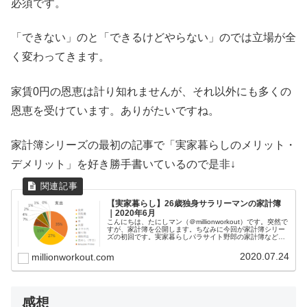
必須です。
「できない」のと「できるけどやらない」のでは立場が全
く変わってきます。
家賃0円の恩恵は計り知れませんが、それ以外にも多くの
恩恵を受けています。ありがたいですね。
家計簿シリーズの最初の記事で「実家暮らしのメリット・
デメリット」を好き勝手書いているので是非↓
【実家暮らし】26歳独身サラリーマンの家計簿
｜2020年6月
こんにちは、たにしマン（＠millionworkout）です。突然で
すが、家計簿を公開します。ちなみに今回が家計簿シリー
ズの初回です。実家暮らしパラサイト野郎の家計簿など、
なんの参考にもならないと思われるかもしれませんが、こ
の弱小ブログにた...
2020.07.24
millionworkout.com
感想