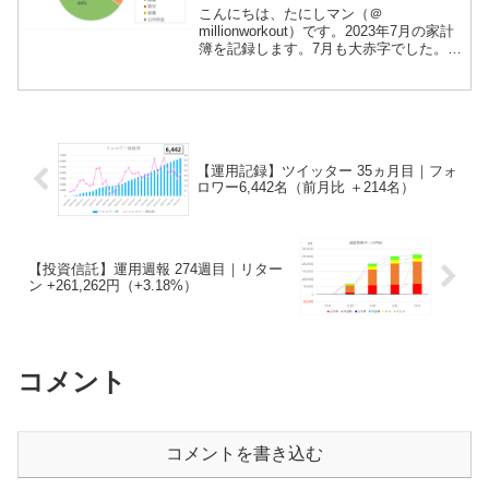
こんにちは、たにしマン（＠
millionworkout）です。2023年7月の家計
簿を記録します。7月も大赤字でした。ふ
るさと納税をしたからです！2月までは実
家暮らしパラサイト野郎の家計簿として
記録してまいりましたが、3月から住宅ロ
ーンを背...
【運用記録】ツイッター 35ヵ月目｜フォ
ロワー6,442名（前月比 ＋214名）
【投資信託】運用週報 274週目｜リター
ン +261,262円（+3.18%）
コメント
コメントを書き込む