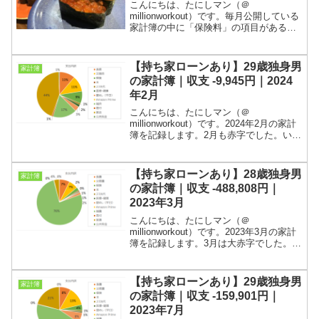
こんにちは、たにしマン（＠
millionworkout）です。毎月公開している
家計簿の中に「保険料」の項目があるの
で、今回は私が加入している保険を記録
しておきます。ベストセラーになった
「お金持ちになるための黄金の羽根の拾
【持ち家ローンあり】29歳独身男
家計簿
い方」でもボロカス書...
の家計簿｜収支 -9,945円｜2024
年2月
こんにちは、たにしマン（＠
millionworkout）です。2024年2月の家計
簿を記録します。2月も赤字でした。いつ
も通り、住宅ローンのせいです！2023年
2月までは実家暮らしパラサイト野郎の家
計簿として記録してまいりましたが、3月
【持ち家ローンあり】28歳独身男
家計簿
から...
の家計簿｜収支 -488,808円｜
2023年3月
こんにちは、たにしマン（＠
millionworkout）です。2023年3月の家計
簿を記録します。3月は大赤字でした。引
っ越しによる新ホームジム建設が要因で
す。先月までは実家暮らしパラサイト野
郎の家計簿として記録してまいりました
【持ち家ローンあり】29歳独身男
家計簿
が、今月から...
の家計簿｜収支 -159,901円｜
2023年7月