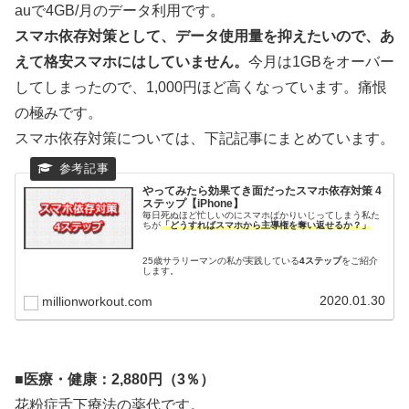
auで4GB/月のデータ利用です。
スマホ依存対策として、データ使用量を抑えたいので、あ
えて格安スマホにはしていません。
今月は1GBをオーバー
してしまったので、1,000円ほど高くなっています。痛恨
の極みです。
スマホ依存対策については、下記記事にまとめています。
やってみたら効果てき面だったスマホ依存対策 4
ステップ【iPhone】
毎日死ぬほど忙しいのにスマホばかりいじってしまう私た
ちが
「どうすればスマホから主導権を奪い返せるか？」
25歳サラリーマンの私が実践している
4ステップ
をご紹介
します。
2020.01.30
millionworkout.com
■
医療・健康：2,880円（3％）
花粉症舌下療法の薬代です。