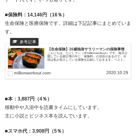
■
保険料：14,146円（16％）
生命保険と医療保険です。詳細は下記記事にまとめていま
す。
【生命保険】26歳独身サラリーマンの保険事情
こんにちは、たにしマン（＠millionworkout）です。毎月公
開している家計簿の中に「保険料」の項目があるので、今
回は私が加入している保険を記録しておきます。ベストセ
ラーになった「お金持ちになるための黄金の羽根の拾い
方」でもボロカス書...
2020.10.29
millionworkout.com
■
本：3,887円（4％）
移動中や入浴中を読書タイムにしています。
主に小説とビジネス本を読んでいます。
■
スマホ代：3,908円（5％）