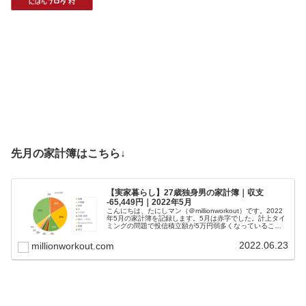
先月の家計簿はこちら↓
【実家暮らし】27歳独身男の家計簿｜収支
-65,449円｜2022年5月
こんにちは、たにしマン（＠millionworkout）です。2022
年5月の家計簿を記録します。5月は赤字でした。計上タイ
ミングの問題で投信積立額が5万円弱多くなっていること
が主な要因です。実家暮らしパラサイト野郎の家計簿な
ど、なんの参考...
2022.06.23
millionworkout.com