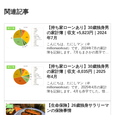
関連記事
【持ち家ローンあり】30歳独身男
家計簿
の家計簿｜収支 +5,823円｜2024
年7月
こんにちは、たにしマン（＠
millionworkout）です。2024年7月の家計
簿を記録します。7月もまさかの黒字でし
た。残業代のおかげです！2023年2月ま
では実家暮らしパラサイト野郎の家計簿
として記録してまいりましたが、3月から
【持ち家ローンあり】30歳独身男
家計簿
住宅ロ...
の家計簿｜収支 -8,035円｜2025
年4月
こんにちは、たにしマン（＠
millionworkout）です。2025年4月の家計
簿を記録します。4月も赤字でした。惜し
かったです！2023年2月までは実家暮ら
しパラサイト野郎の家計簿として記録し
てまいりましたが、3月から住宅ローンを
【生命保険】26歳独身サラリーマ
保険
背負っ...
ンの保険事情