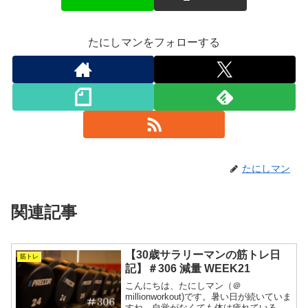
たにしマンをフォローする
たにしマン
関連記事
【30歳サラリーマンの筋トレ日
筋トレ
記】＃306 減量 WEEK21
こんにちは、たにしマン（＠
millionworkout)です。暑い日が続いていま
すね。自覚がなくても体は疲れているよ