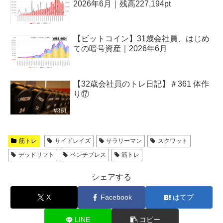
2026年6月｜残高227,194pt
【ビットコイン】31歳会社員、はじめ
ての暗号資産｜2026年6月
【32歳会社員のトレ日記】＃361 体作
り⑰
筋トレ
サイドレイズ
サラリーマン
スクワット
デッドリフト
ベンチプレス
筋トレ
シェアする
X
Facebook
はてブ
LINE
コピー