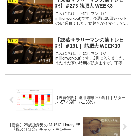
筋トレ
目指す筋ト...
記】＃273 筋肥大 WEEK8
こんにちは、たにしマン（＠
millionworkout)です。今週は10回3セット
の4/4週目でした。寝起きがイマイチで体
と頭が重い中でのトレーニングとなりま
した。やはり外が暗いと身体が目覚めず
らいようです。ということは、ここで頑
【28歳サラリーマンの筋トレ日
筋トレ
張れば周り...
記】＃181｜ 筋肥大 WEEK10
こんにちは、たにしマン（＠
millionworkout)です。2月に入りました。
まだまだ寒い時期が続きますが、丁寧に
筋トレをこなしました。最近は、米の量
を増やして増量しています。が、あまり
増えません。体にエネルギーが満ちてい
る状態で筋トレで...
【投資信託】運用週報 205週目｜リター
ン -57,469円（-1.38%）
【音楽】26歳独身男の MUSIC Library #5
｜『風吹けば恋』チャットモンチー