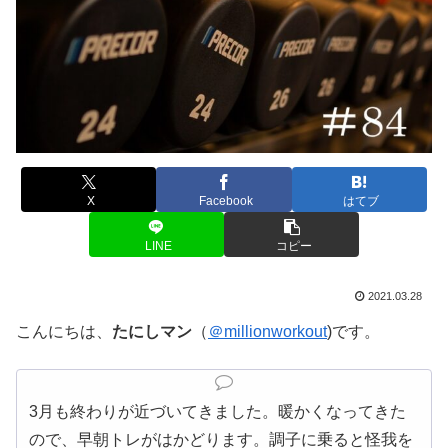
X
Facebook
はてブ
LINE
コピー
2021.03.28
こんにちは、
たにしマン
（
＠millionworkout
)です。
3月も終わりが近づいてきました。暖かくなってきた
ので、早朝トレがはかどります。調子に乗ると怪我を