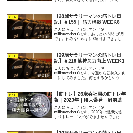
うなので、気をつけたいところです。ト
レーニングをしていると、出力によって
ある程度体調を把握できるので便利かも
【28歳サラリーマンの筋トレ日
筋トレ
しれません。調子...
記】＃155｜ 筋力構築 WEEK8
こんにちは、たにしマン（＠
millionworkout)です。あっという間に8月
です。休みをいれずに8週目まできました
が、関節が痛みだしたので様子を見なが
ら進めました。また、神経系が限界をむ
かえる前に休みをいれて疲労をコントロ
【29歳サラリーマンの筋トレ日
筋トレ
ールする必要が...
記】＃218 筋持久力向上 WEEK1
こんにちは、たにしマン（＠
millionworkout)です。今週から筋持久力向
上にしてみました。何をするかという
と、重さを落として、回数を増やしま
す。ボリュームを増やすことで、関節へ
のダメージを抑えながら、筋肉への負荷
【筋トレ】26歳会社員の筋トレ年
筋トレ
を高めることが狙いで...
報｜2020年｜腰大爆発→肩崩壊
こんにちは、たにしマン（＠
millionworkout)です。2020年は怪我であ
まりトレーニングができませんでした
が、腐らずにコツコツ続けられたので良
かったと思います。週5で会社に拘束され
るサラリーマンが、常に“今が一番強い”を
【30歳サラリーマンの筋トレ日