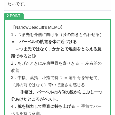
たいです。
【NarrowDeadLift’s MEMO】
1．つま先を外側に向ける（膝の向きと合わせる）
＝ バーベルの軌道を体に近づける
→
つま先ではなく、かかとで地面をとらえる意
識でやると◎
2．あげたときに左肩甲骨を寄せきる ＝ 左右差の
改善
3．中指、薬指、小指で持つ ＝ 肩甲骨を寄せて、
（肩の前ではなく）背中で重さを感じる
→
手幅は、バーベルの内側の線からこぶし一つ
分あけたところがベスト。
4．
腕を脱力して垂直に持ち上げる
＝ 手首でバー
ベルを持つ意識。