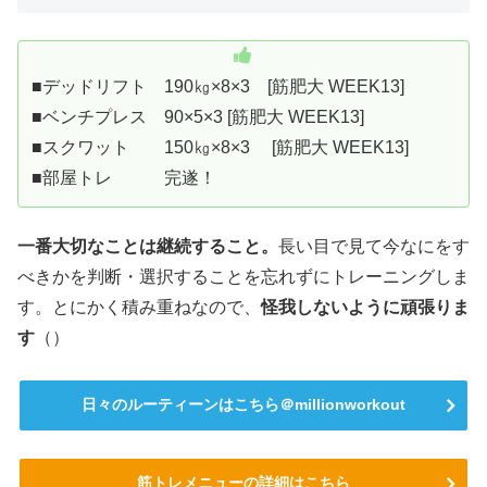
■デッドリフト 190㎏×8×3 [筋肥大 WEEK13]
■ベンチプレス 90×5×3 [筋肥大 WEEK13]
■スクワット 150㎏×8×3 [筋肥大 WEEK13]
■部屋トレ 完遂！
一番大切なことは継続すること。
長い目で見て今なにをす
べきかを判断・選択することを忘れずにトレーニングしま
す。とにかく積み重ねなので、
怪我しないように頑張りま
す
（）
日々のルーティーンはこちら＠millionworkout
筋トレメニューの詳細はこちら