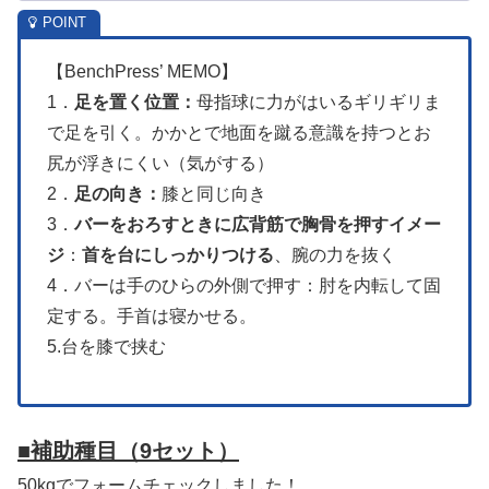
【BenchPress’ MEMO】
1．
足を置く位置：
母指球に力がはいるギリギリま
で足を引く。かかとで地面を蹴る意識を持つとお
尻が浮きにくい（気がする）
2．
足の向き：
膝と同じ向き
3．
バーをおろすときに広背筋で胸骨を押すイメー
ジ
：
首を台にしっかりつける
、腕の力を抜く
4．バーは手のひらの外側で押す：肘を内転して固
定する。手首は寝かせる。
5.台を膝で挟む
■補助種目
（9セット）
50kgでフォームチェックしました！