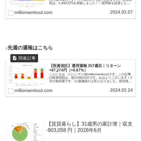
高は、1,690万円を突破しました！！質問箱を設置したの
で、ご質問ください(; ･`д･´)「若いうちからコツコ...
2024.02.07
millionworkout.com
↓先週の週報はこちら
【投資信託】運用週報 357週目｜リターン
+87,274円（+0.67%）
こんにちは、たにしマン(@millionworkout)です。この記事
の執筆時刻は、朝の5時10分です。おはようございます！2
月の第四週です。11週連続の上昇となりました。投信残高
は、1,773万円を突破しました！目標である１億円に到達
する...
2024.02.24
millionworkout.com
【賃貸暮らし】31歳男の家計簿｜収支
-903,058 円｜2026年6月