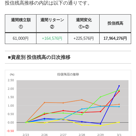
投信残高推移の内訳は以下の通りです。
週間積立額
週間リターン
週間変化
投信残高
①
②
①+②
61,000円
+164,576円
+225,576円
17,964,276円
■資産別 投信残高の日次推移