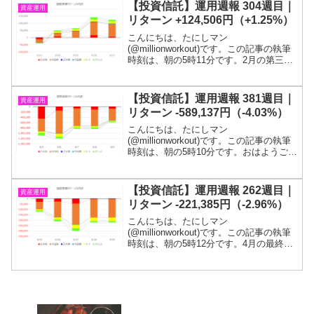
程度です！目標である１億円に到達する
【投資信託】運用週報 304週目｜
資産運用
までは投...
リターン +124,506円（+1.25%）
こんにちは、たにしマン
(@millionworkout)です。この記事の執筆
時刻は、朝の5時11分です。2月の第三週
です。4週連続の上昇となりました。投信
残高は、1,140万円を突破しました。目標
である１億円に到達するまでは投信を解
【投資信託】運用週報 381週目｜
資産運用
約するつ...
リターン -589,137円（-4.03%）
こんにちは、たにしマン
(@millionworkout)です。この記事の執筆
時刻は、朝の5時10分です。おはようござ
います！8月の第二週です。4週連続の減
少となりました。投信残高は、1,935万程
度です！目標である１億円に到達するま
【投資信託】運用週報 262週目｜
資産運用
では投信...
リターン -221,385円（-2.96%）
こんにちは、たにしマン
(@millionworkout)です。この記事の執筆
時刻は、朝の5時12分です。4月の最終週
です。今週は大幅に下落しました。中国
でのコロナ感染拡大によって、景気後退
懸念がでています。目標である１億円が
貯まるまでは投信...