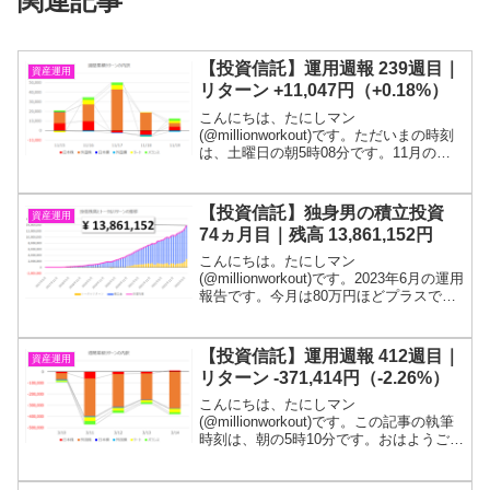
関連記事
【投資信託】運用週報 239週目｜
資産運用
リターン +11,047円（+0.18%）
こんにちは、たにしマン
(@millionworkout)です。ただいまの時刻
は、土曜日の朝5時08分です。11月の第
三週です。今週も小幅のプラスリターン
でした。投信残高は750万円台をキープで
す。目標である１億円が貯まるまでは投
【投資信託】独身男の積立投資
資産運用
信を解約する...
74ヵ月目｜残高 13,861,152円
こんにちは。たにしマン
(@millionworkout)です。2023年6月の運用
報告です。今月は80万円ほどプラスでし
た。投信残高は、1,386万円を突破しまし
た！！質問箱を設置したので、ご質問く
ださい(; ･`д･´)「若いうちからコツ...
【投資信託】運用週報 412週目｜
資産運用
リターン -371,414円（-2.26%）
こんにちは、たにしマン
(@millionworkout)です。この記事の執筆
時刻は、朝の5時10分です。おはようござ
います！3月の第二週です。4週連続の減
少となりました。投信残高は、2,215万円