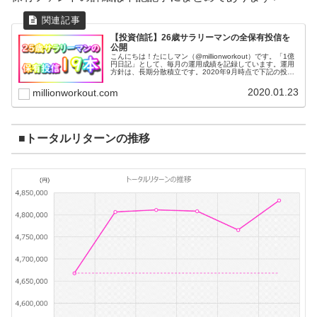
【投資信託】26歳サラリーマンの全保有投信を
公開
こんにちは！たにしマン（@millionworkout）です。「1億
円日記」として、毎月の運用成績を記録しています。運用
方針は、長期分散積立です。2020年9月時点で下記の投資
信託を保有しています。全部で19本です。基本的に毎月一
定額を積み...
2020.01.23
millionworkout.com
■トータルリターンの推移