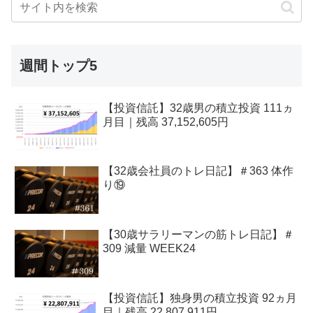
週間トップ5
【投資信託】32歳男の積立投資 111ヵ
月目｜残高 37,152,605円
【32歳会社員のトレ日記】＃363 体作
り⑲
【30歳サラリーマンの筋トレ日記】＃
309 減量 WEEK24
【投資信託】独身男の積立投資 92ヵ月
目｜残高 22,807,911円