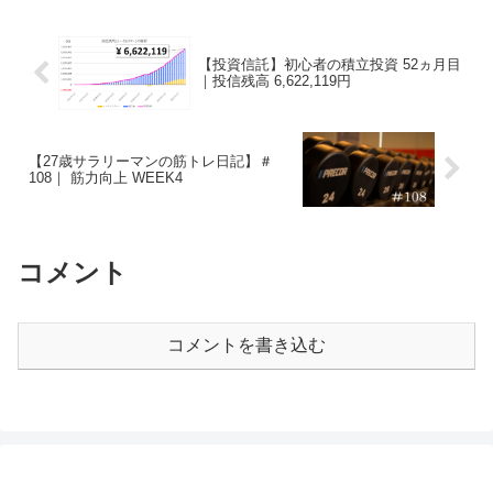
信を解約するつ...
【投資信託】初心者の積立投資 52ヵ月目
｜投信残高 6,622,119円
【27歳サラリーマンの筋トレ日記】＃
108｜ 筋力向上 WEEK4
コメント
コメントを書き込む