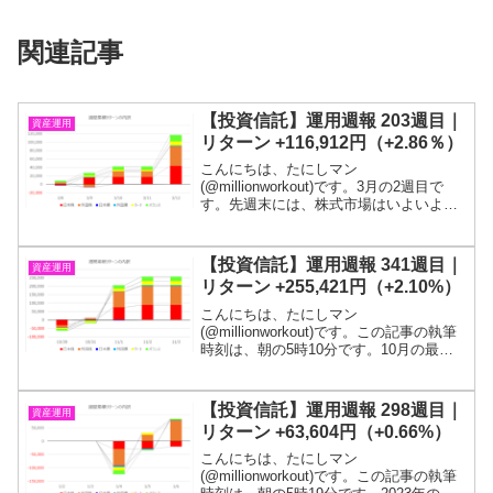
関連記事
【投資信託】運用週報 203週目｜
資産運用
リターン +116,912円（+2.86％）
こんにちは、たにしマン
(@millionworkout)です。3月の2週目で
す。先週末には、株式市場はいよいよ調
整局面に入るかもしれないと言いました
が、今週はガッツリ上がりました。むず
いですね。目標である１億円が貯まるま
【投資信託】運用週報 341週目｜
資産運用
では投信を解約するつ...
リターン +255,421円（+2.10%）
こんにちは、たにしマン
(@millionworkout)です。この記事の執筆
時刻は、朝の5時10分です。10月の最終
週＆11月の初週です。3週ぶりの上昇とな
りました。投信残高は、1,482万円まで回
復しました！目標である１億円に到達す
【投資信託】運用週報 298週目｜
資産運用
るまで...
リターン +63,604円（+0.66%）
こんにちは、たにしマン
(@millionworkout)です。この記事の執筆