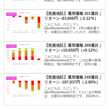
時刻は、朝の5時19分です。2023年の初
週です。2週連続の上昇となりました。投
信残高は、1,050万円を回復しました。目
標である１億円に到達するまでは投信を
【投資信託】運用週報 201週目｜
資産運用
解約す...
リターン -83,866円（-2.12％）
こんにちは、たにしマン
(@millionworkout)です。2月の最終週で
す。火曜日が祝日だったので、4日間の記
録になります。日本株も外国株もがっつ
り下げました。目標である１億円が貯ま
るまでは投信を解約するつもりは無いの
【投資信託】運用週報 289週目｜
資産運用
で、投信残高の短期...
リターン +10,650円（+0.12%）
こんにちは、たにしマン
(@millionworkout)です。この記事の執筆
時刻は、朝の5時09分です。10月の最終
週＆11月の第一週です。3週連則の上昇と
なりました。投信残高は、1,030万円を突
破しました。目標である１億円に到達す
【投資信託】運用週報 249週目｜
資産運用
るまで...
リターン -187,937円（-2.80%）
こんにちは、たにしマン
(@millionworkout)です。ただいまの時刻
は、土曜日の朝5時6分です。2022年の第
四週です。4週連続のマイナスリターンで
す！今年に入ってから下げ続けていま
す！目標である１億円が貯まるまでは投