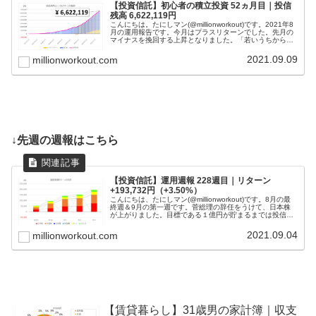
【投資信託】初心者の積立投資 52ヵ月目｜投信
残高 6,622,119円
こんにちは。たにしマン(@millionworkout)です。2021年8
月の運用報告です。今月はプラスリターンでした。先月の
マイナスを挽回する上昇となりました。「若いうちからコ
ツコツと」が大切だと思い、社会人になったタイミングで
投資信託の...
2021.09.09
millionworkout.com
↓先週の週報はこちら
【投資信託】運用週報 228週目｜リターン
+193,732円（+3.50%）
こんにちは、たにしマン(@millionworkout)です。8月の最
終週＆9月の第一週です。菅総理の辞任をうけて、日本株
が上がりました。目標である１億円が貯まるまでは投信を
解約するつもりは無いので、本来、投信残高の短期的な上
下動はどうでも...
2021.09.04
millionworkout.com
【賃貸暮らし】31歳男の家計簿｜収支