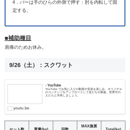
4．バーは手のひらの外側で押す：肘を内転して固
定する。
■補助種目
肩痛のためお休み。
9/26（土）：スクワット
- YouTube
YouTube でお気に入りの動画や音楽を楽しみ、オリジナル
のコンテンツをアップロードして友だちや家族、世界中の
人たちと共有しましょう。
youtu.be
MAX換算
セット数
重量(kg)
回数
Total(kg)