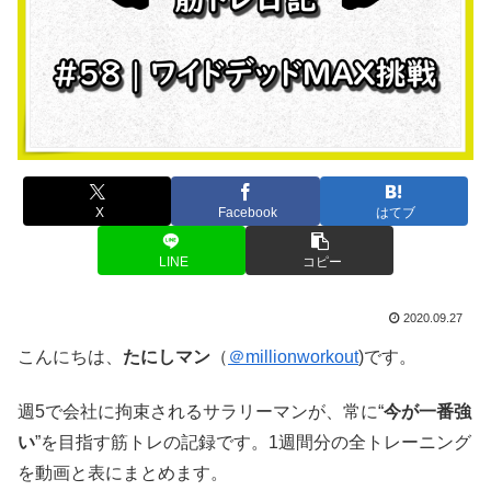
X
Facebook
はてブ
LINE
コピー
2020.09.27
こんにちは、
たにしマン
（
＠millionworkout
)です。
週5で会社に拘束されるサラリーマンが、常に“
今が一番強
い
”を目指す筋トレの記録です。1週間分の全トレーニング
を動画と表にまとめます。