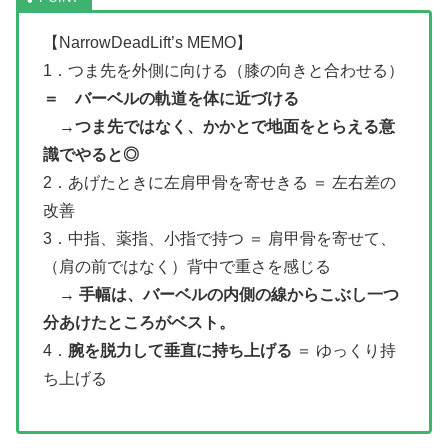
【NarrowDeadLift’s MEMO】
1．つま先を外側に向ける（膝の向きと合わせる）
＝ バーベルの軌道を体に近づける
→
つま先ではなく、かかとで地面をとらえる意
識でやると◎
2．あげたときに左肩甲骨を寄せきる ＝ 左右差の
改善
3．中指、薬指、小指で持つ ＝ 肩甲骨を寄せて、
（肩の前ではなく）背中で重さを感じる
→
手幅は、バーベルの内側の線からこぶし一つ
分あけたところがベスト。
4．
腕を脱力して垂直に持ち上げる
＝ ゆっくり持
ち上げる