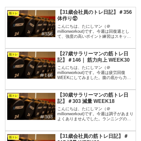
【31歳会社員のトレ日記】＃356
筋トレ
体作り⑫
こんにちは、たにしマン（＠
millionworkout)です。今週は回復週とし
て、強度の高いポイント練習はスキップ
して、トレッドミルと中強度、いつもの
筋トレのみを行いました。回復週は回復
している実感がありませんが、長い目で
【27歳サラリーマンの筋トレ日
筋トレ
見てトレーニングを...
記】＃146｜ 筋力向上 WEEK30
こんにちは、たにしマン（＠
millionworkout)です。今週は疲労回復
WEEKにしてみました。腹の底から力が
みなぎる感じが無くなってきたので、完
全に枯渇する前に休みました。季節の変
わり目は体調を崩しやすいので、調子を
【30歳サラリーマンの筋トレ日
筋トレ
見極めながらトレー...
記】＃303 減量 WEEK18
こんにちは、たにしマン（＠
millionworkout)です。今週は調子があまり
よくありませんでした。ランニングの疲
労が抜けきらない状態でのトレーニング
になったからかもしれません。また、週
の中盤で首をひねったので、いくつか細
【31歳会社員の筋トレ日記】＃
筋トレ
かいトレーニング...