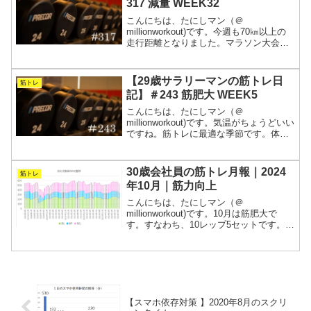
317 減量 WEEK32
こんにちは、たにしマン（＠
millionworkout)です。今週も70㎞以上の
走行距離となりました。マラソン大会へ
のエントリーも完了したので、この調子
でしっかりと練習を積みたいところで
す。筋トレもそうですが、とにかく怪我
【29歳サラリーマンの筋トレ日
筋トレ
をしないことが大切...
記】＃243 筋肥大 WEEK5
こんにちは、たにしマン（＠
millionworkout)です。気温がちょうどいい
ですね。筋トレに最適な季節です。体重
が減りすぎているので、3㎏くらい増やそ
うと思います！季節の変わり目は体調を
崩しやすいので、睡眠時間の確保に努め
30歳会社員の筋トレ月報｜2024
筋トレ
ようと思います...
年10月｜筋力向上
こんにちは、たにしマン（＠
millionworkout)です。10月は筋肥大で
す。すなわち、10レップ5セットです。重
量を抑えてインターバルを短くしまし
た。週5で会社に拘束されるサラリーマン
が、常に“今が一番強い”を目指す筋トレの
記録です。...
【スマホ依存対策 】2020年8月のスクリ