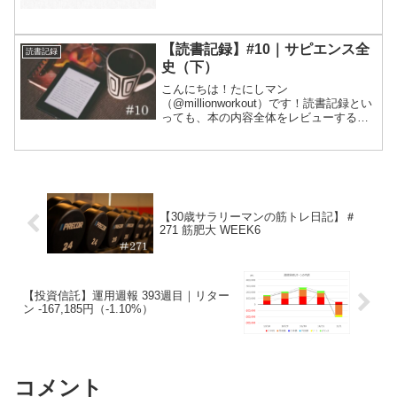
に「読書」があります。1年くらい前まで
は、「趣味は読書です」などと言ってい
る人は友達のいない陰キャラぐらいだろ
うと思っていました。...
【読書記録】#10｜サピエンス全
読書記録
史（下）
こんにちは！たにしマン
（@millionworkout）です！読書記録とい
っても、本の内容全体をレビューすると
いうよりは、個人的に響いた部分にしぼ
って記録していきます。今回はみなさん
ご存知、「サピエンス全史」です。上下
巻に分かれているので、...
【30歳サラリーマンの筋トレ日記】＃
271 筋肥大 WEEK6
【投資信託】運用週報 393週目｜リター
ン -167,185円（-1.10%）
コメント