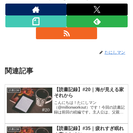
たにしマン
関連記事
【読書記録】#20｜海が見える家
読書記録
それから
こんにちは！たにしマン
（@millionworkout）です！今回の読書記
録は前回の続編です。主人公は、父親の
死をきっかけに、海沿いの別荘地の管理
人をすることになります。自然の中での
生活を通じて「働く」ことや、「生きる
【読書記録】#35｜疲れすぎ眠れ
読書記録
こと」について考えさせ...