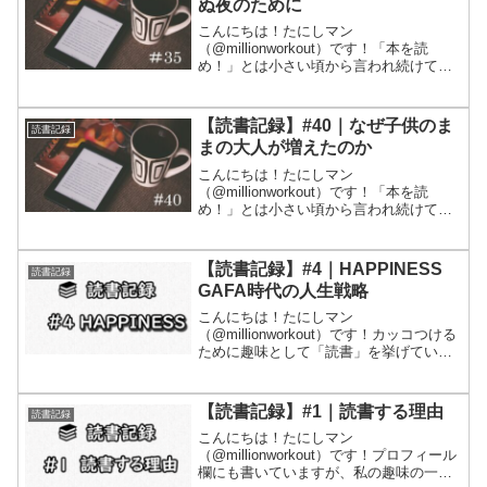
ぬ夜のために
こんにちは！たにしマン
（@millionworkout）です！「本を読
め！」とは小さい頃から言われ続けてき
ますが、実際に習慣として読書をする人
はどれほどいるでしょうか。社会人とし
ていろいろな種類の人と関わる中で、話
【読書記録】#40｜なぜ子供のま
読書記録
の通じる大人、話が面白い大...
まの大人が増えたのか
こんにちは！たにしマン
（@millionworkout）です！「本を読
め！」とは小さい頃から言われ続けてき
ますが、実際に習慣として読書をする人
はどれほどいるでしょうか。社会人とし
ていろいろな種類の人と関わる中で、話
【読書記録】#4｜HAPPINESS
読書記録
の通じる大人、話が面白い大...
GAFA時代の人生戦略
こんにちは！たにしマン
（@millionworkout）です！カッコつける
ために趣味として「読書」を挙げている
ので、読書記録をつけます！読書記録と
いっても、本の内容全体をレビューする
というよりは、個人的に響いた部分にし
【読書記録】#1｜読書する理由
読書記録
ぼって記録していきます...
こんにちは！たにしマン
（@millionworkout）です！プロフィール
欄にも書いていますが、私の趣味の一つ