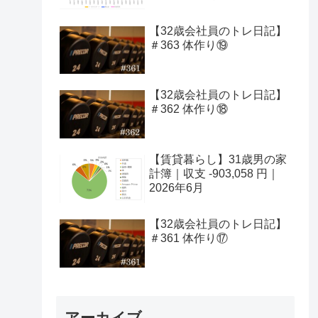
【32歳会社員のトレ日記】
＃363 体作り⑲
【32歳会社員のトレ日記】
＃362 体作り⑱
【賃貸暮らし】31歳男の家
計簿｜収支 -903,058 円｜
2026年6月
【32歳会社員のトレ日記】
＃361 体作り⑰
アーカイブ