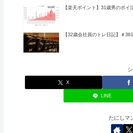
【楽天ポイント】31歳男のポイ活｜2
【32歳会社員のトレ日記】＃361
シ
X
LINE
たにしマ