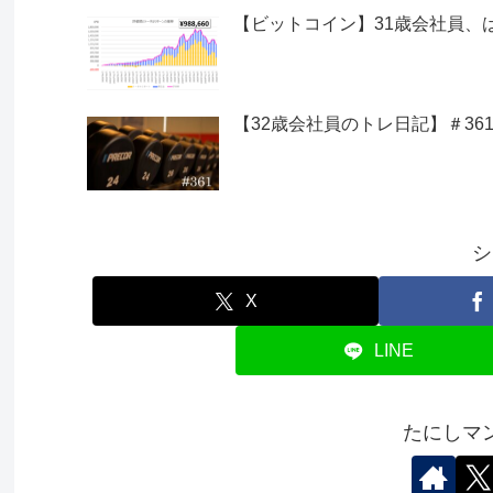
【ビットコイン】31歳会社員、は
【32歳会社員のトレ日記】＃361
シ
X
LINE
たにしマ