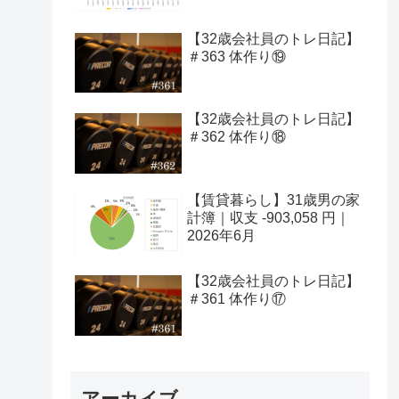
【32歳会社員のトレ日記】
＃363 体作り⑲
【32歳会社員のトレ日記】
＃362 体作り⑱
【賃貸暮らし】31歳男の家
計簿｜収支 -903,058 円｜
2026年6月
【32歳会社員のトレ日記】
＃361 体作り⑰
アーカイブ