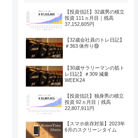
【投資信託】32歳男の積立
投資 111ヵ月目｜残高
37,152,605円
【32歳会社員のトレ日記】
＃363 体作り⑲
【30歳サラリーマンの筋ト
レ日記】＃309 減量
WEEK24
【投資信託】独身男の積立
投資 92ヵ月目｜残高
22,807,911円
【スマホ依存対策】2023年
6月のスクリーンタイム