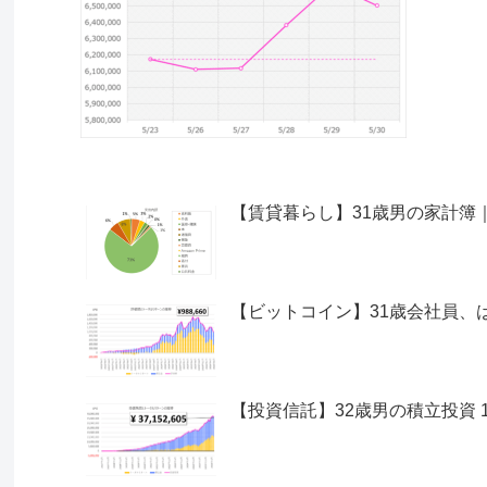
【賃貸暮らし】31歳男の家計簿｜収支 
【ビットコイン】31歳会社員、は
【投資信託】32歳男の積立投資 111