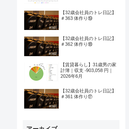
【32歳会社員のトレ日記】
＃363 体作り⑲
【32歳会社員のトレ日記】
＃362 体作り⑱
【賃貸暮らし】31歳男の家
計簿｜収支 -903,058 円｜
2026年6月
【32歳会社員のトレ日記】
＃361 体作り⑰
アーカイブ