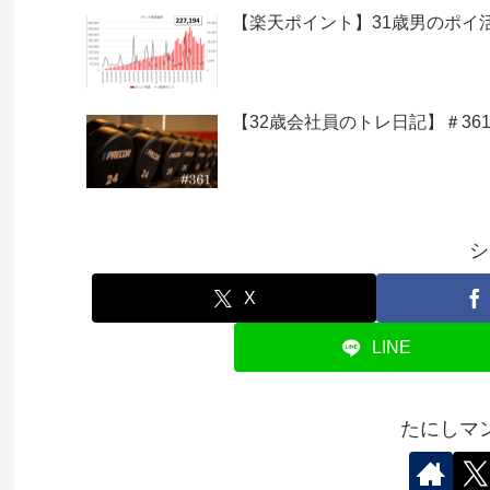
【楽天ポイント】31歳男のポイ活｜2
【32歳会社員のトレ日記】＃361
シ
X
LINE
たにしマ