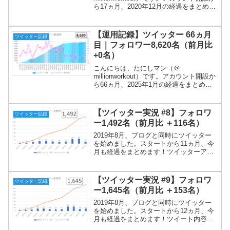
ら17ヵ月、2020年12月の経過をまとめま
す！ついにフォロワー2,000名達成しまし
た！伸び悩んだ時期もありましたが、継
続してきてよかったです。ツイート内容
【運用記録】ツイッター 66ヵ月
ツイッター記録
は、...
目｜フォロワー8,620名（前月比
+0名）
こんにちは、たにしマン（＠
millionworkout）です。アカウント開設か
ら66ヵ月、2025年1月の経過をまとめま
す！まだまだ続けます！ツイート内容
は、①朝の挨拶、②投信残高、③日記
（筋トレ動画）です。メインは③で、本
【ツイッター実況 #8】フォロワ
ツイッター記録
文にその日の行動...
ー1,492名（前月比 ＋116名）
2019年8月、ブログと同時にツイッター
を始めました。スタートから11ヵ月、今
月も経過をまとめます！ツイッターアカ
ウントを持っていれば無料で使える
「Twitterアナリティクス」のデータを参
照します。ツイッターアカウント＠
【ツイッター実況 #9】フォロワ
ツイッター記録
millionwo...
ー1,645名（前月比 ＋153名）
2019年8月、ブログと同時にツイッター
を始めました。スタートから12ヵ月、今
月も経過をまとめます！ツイート内容
は、①朝の挨拶、②投信残高、③日記