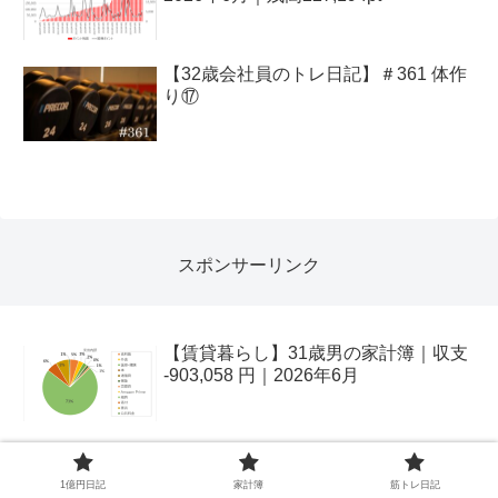
【32歳会社員のトレ日記】＃361 体作
り⑰
スポンサーリンク
【賃貸暮らし】31歳男の家計簿｜収支
-903,058 円｜2026年6月
【ビットコイン】31歳会社員、はじめ
ての暗号資産｜2026年6月
1億円日記
家計簿
筋トレ日記