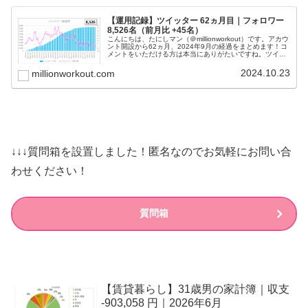
【運用記録】ツイッター 62ヵ月目｜フォロワー
8,526名（前月比 +45名）
こんにちは、たにしマン（＠millionworkout）です。アカウ
ント開設から62ヵ月、2024年9月の経過をまとめます！コ
メントをいただける方は本当にありがたいですね。ツイー
ト内容は、①朝の挨拶、②投信残高、③日記（筋トレ動
画）です。メ...
2024.10.23
millionworkout.com
↓↓↓質問箱を設置しました！匿名なのでお気軽にお問い合
わせください！
質問箱
【賃貸暮らし】31歳男の家計簿｜収支
-903,058 円｜2026年6月