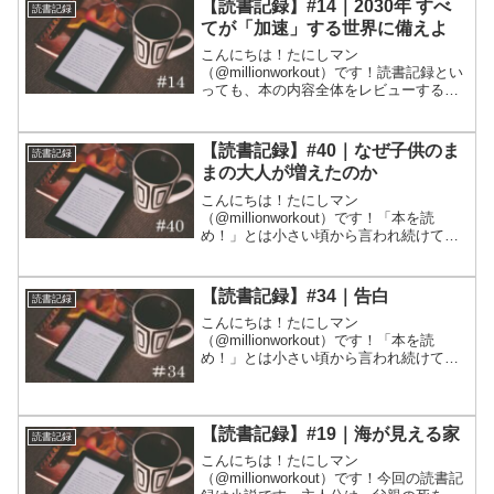
【読書記録】#14｜2030年 すべ
読書記録
何が新しいのかはよく分...
てが「加速」する世界に備えよ
こんにちは！たにしマン
（@millionworkout）です！読書記録とい
っても、本の内容全体をレビューすると
いうよりは、個人的に響いた部分にしぼ
って記録していきます。10年で世界は大
きく変わる可能性があるということが、
【読書記録】#40｜なぜ子供のま
読書記録
様々な角度から説明さ...
まの大人が増えたのか
こんにちは！たにしマン
（@millionworkout）です！「本を読
め！」とは小さい頃から言われ続けてき
ますが、実際に習慣として読書をする人
はどれほどいるでしょうか。社会人とし
ていろいろな種類の人と関わる中で、話
【読書記録】#34｜告白
読書記録
の通じる大人、話が面白い大...
こんにちは！たにしマン
（@millionworkout）です！「本を読
め！」とは小さい頃から言われ続けてき
ますが、実際に習慣として読書をする人
はどれほどいるでしょうか。社会人とし
ていろいろな種類の人と関わる中で、話
の通じる大人、話が面白い大...
【読書記録】#19｜海が見える家
読書記録
こんにちは！たにしマン
（@millionworkout）です！今回の読書記