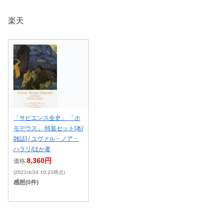
楽天
「サピエンス全史」 「ホ
モデウス」 特装セット[本/
雑誌] / ユヴァル・ノア・
ハラリ/ほか著
8,360円
価格:
(2021/4/24 10:21時点)
感想(0件)