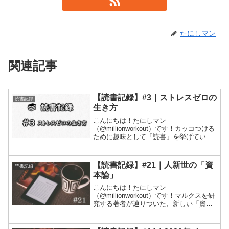
たにしマン
関連記事
【読書記録】#3｜ストレスゼロの
読書記録
生き方
こんにちは！たにしマン
（@millionworkout）です！カッコつける
ために趣味として「読書」を挙げている
ので、読書記録をつけます！読書記録と
いっても、本の内容全体をレビューする
というよりは、個人的に響いた部分にし
【読書記録】#21｜人新世の「資
読書記録
ぼって記録していきます...
本論」
こんにちは！たにしマン
（@millionworkout）です！マルクスを研
究する著者が辿りついた、新しい「資本
論」の解釈を述べている本です。すなわ
ち、地球を救うには「脱成長」しかない
と。「資本論」をたいして知らないので