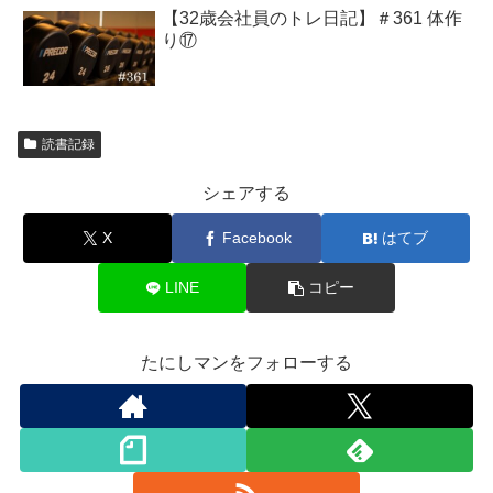
【32歳会社員のトレ日記】＃361 体作
り⑰
読書記録
シェアする
X
Facebook
はてブ
LINE
コピー
たにしマンをフォローする