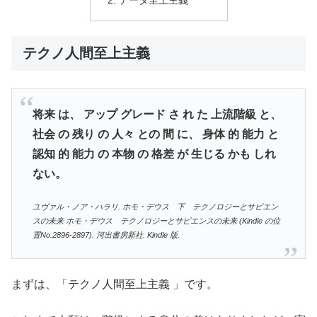
テクノ人間至上主義
将来 は、 アップ グレード さ れ た 上流階級 と、
社会 の 残り の 人々 との 間 に、 身体 的 能力 と
認知 的 能力 の 本物 の 格差 が 生じる かも しれ
ない。
ユヴァル・ノア・ハラリ. ホモ・デウス 下 テクノロジーとサピエン
スの未来 ホモ・デウス テクノロジーとサピエンスの未来 (Kindle の位
置No.2896-2897). 河出書房新社. Kindle 版.
まずは、「テクノ人間至上主義 」です。