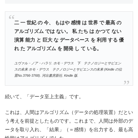
二 一 世紀 の 今、 もはや 感情 は 世界 で 最高 の
アルゴリズム では ない。 私 たち は かつて ない
演算 能力 と 巨大 な データベース を 利用 する 優
れ た アルゴリズム を 開発 し て いる。
ユヴァル・ノア・ハラリ. ホモ・デウス 下 テクノロジーとサピエン
スの未来 ホモ・デウス テクノロジーとサピエンスの未来 (Kindle の位
置No.3766-3768). 河出書房新社. Kindle 版.
続いて、「データ至上主義」です。
これは、人間はアルゴリズム（データの処理装置）だとい
う考えを前提としたものです。これまで、人間は外部のデ
ータを取り入れ、「結果」（＝感情）を出力する、最も高