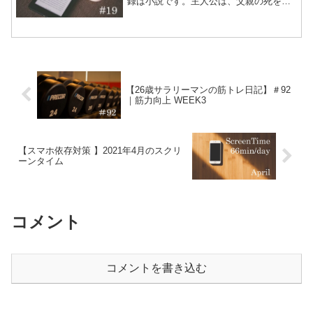
録は小説です。主人公は、父親の死をき
っかけに、海沿いの別荘地の管理人をす
ることになります。自然の中での生活を
通じて「働く」ことや、「生きること」
について考えさせられま...
【26歳サラリーマンの筋トレ日記】＃92
｜筋力向上 WEEK3
【スマホ依存対策 】2021年4月のスクリ
ーンタイム
コメント
コメントを書き込む