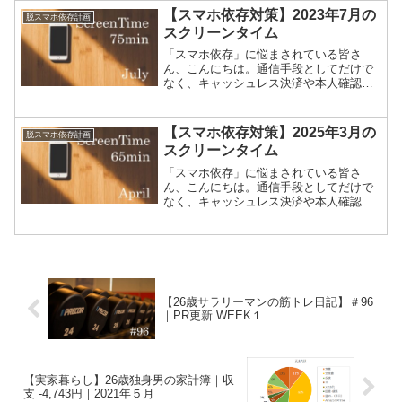
よね。毎日死ぬほど忙しいのにスマホば
【スマホ依存対策】2023年7月の
脱スマホ依存計画
かりいじってしまう私たちが...
スクリーンタイム
「スマホ依存」に悩まされている皆さ
ん、こんにちは。通信手段としてだけで
なく、キャッシュレス決済や本人確認の
方法としても使われはじめたスマートフ
ォン。なかなか手放すことは難しいです
よね。毎日死ぬほど忙しいのにスマホば
【スマホ依存対策】2025年3月の
脱スマホ依存計画
かりいじってしまう私たちが...
スクリーンタイム
「スマホ依存」に悩まされている皆さ
ん、こんにちは。通信手段としてだけで
なく、キャッシュレス決済や本人確認の
方法としても使われはじめたスマートフ
ォン。なかなか手放すことは難しいです
よね。毎日死ぬほど忙しいのにスマホば
かりいじってしまう私たちが...
【26歳サラリーマンの筋トレ日記】＃96
｜PR更新 WEEK１
【実家暮らし】26歳独身男の家計簿｜収
支 -4,743円｜2021年５月