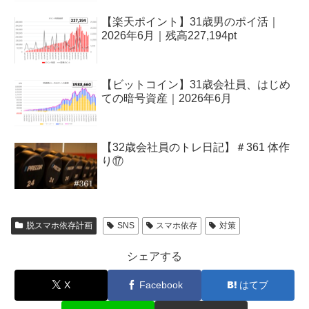
【楽天ポイント】31歳男のポイ活｜
2026年6月｜残高227,194pt
【ビットコイン】31歳会社員、はじめ
ての暗号資産｜2026年6月
【32歳会社員のトレ日記】＃361 体作
り⑰
脱スマホ依存計画
SNS
スマホ依存
対策
シェアする
X
Facebook
はてブ