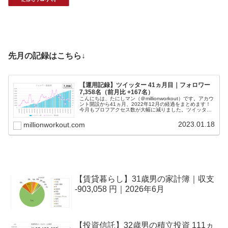
先月の記録はこちら↓
【運用記録】ツイッター 41ヵ月目｜フォロワー
7,358名（前月比 +167名）
こんにちは、たにしマン（＠millionworkout）です。アカウ
ント開設から41ヵ月、2022年12月の経過をまとめます！
今月もプロフアクセス数が大幅に減りました。ツイッター
社のエンジニアもいろいろ大変そうなので、しばらく様子
見です！ツ...
2023.01.18
millionworkout.com
【賃貸暮らし】31歳男の家計簿｜収支
-903,058 円｜2026年6月
【投資信託】32歳男の積立投資 111ヵ