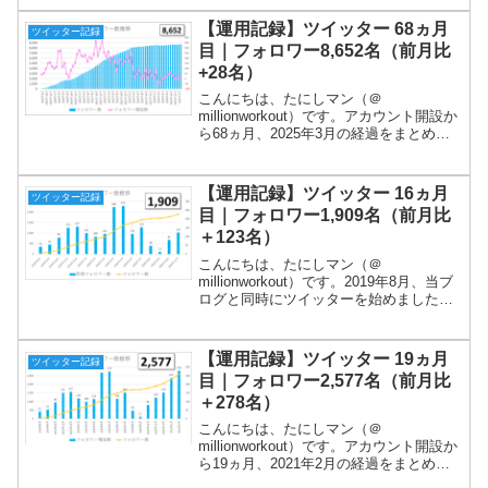
ワー増加数が100を切るのは約2年ぶりで
す！ツイート内容は、①朝の挨拶、②投
【運用記録】ツイッター 68ヵ月
ツイッター記録
信残高、...
目｜フォロワー8,652名（前月比
+28名）
こんにちは、たにしマン（＠
millionworkout）です。アカウント開設か
ら68ヵ月、2025年3月の経過をまとめま
す！まだまだ続けます！ツイート内容
は、①朝の挨拶、②投信残高、③日記
（筋トレ動画）です。メインは③で、本
【運用記録】ツイッター 16ヵ月
ツイッター記録
文にその日の行動...
目｜フォロワー1,909名（前月比
＋123名）
こんにちは、たにしマン（＠
millionworkout）です。2019年8月、当ブ
ログと同時にツイッターを始めました。
SNSを育てておけばいつか役立つかもし
れないと期待を込めての続けています。
スタートから16ヵ月、今月も経過をまと
【運用記録】ツイッター 19ヵ月
ツイッター記録
めます！ツ...
目｜フォロワー2,577名（前月比
＋278名）
こんにちは、たにしマン（＠
millionworkout）です。アカウント開設か
ら19ヵ月、2021年2月の経過をまとめま
す！2月もいつも通りのツイートを継続で