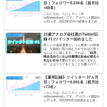
目｜フォロワー8,336名（前月比
+88名）
こんにちは、たにしマン（＠
millionworkout）です。アカウント開設か
ら51ヵ月、2023年10月の経過をまとめま
す！まだまだ止まっていません。変わら
ず反応いただける方に感謝です。ツイー
ト内容は、①朝の挨拶、②投信残高、③
25歳アナログ会社員のTwitter記
ツイッター記録
日記（筋ト...
録 #1 |ツイッター始めました
筋トレや資産運用といった将来への投資
は、主体的に取り組む人がそれほど多く
ないように感じます。それは、
「結局意
味あるの？」という疑問に社会が答えら
やってみなければ結果は分からないの
れないから
で、とにかく実行するしかありません
です。
が、人はリスクをとることを嫌うので、
代表して私が実験台になります。
【運用記録】ツイッター 37ヵ月
ツイッター記録
目｜フォロワー6,691名（前月比
+73名）
こんにちは、たにしマン（＠
millionworkout）です。アカウント開設か
ら37ヵ月、2022年8月の経過をまとめま
す！今月もかなり苦戦しました。フォロ