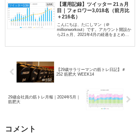
③日記（筋トレ動画）です。メインは③
【運用記録】ツイッター 21ヵ月
ツイッター記録
で、本文に...
目｜フォロワー3,018名（前月比
＋216名）
こんにちは、たにしマン（＠
millionworkout）です。アカウント開設か
ら21ヵ月、2021年4月の経過をまとめま
す！フォロワー増加数は、４ヵ月連続の
200名超えで、フォロワー数は3,000名を
突破しました！ありがとうございます！
ツイ...
【29歳サラリーマンの筋トレ日記】＃
252 筋肥大 WEEK14
29歳会社員の筋トレ月報｜2024年5月｜
筋肥大
コメント