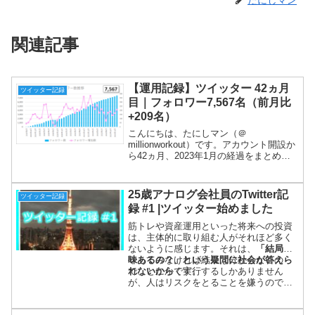
関連記事
【運用記録】ツイッター 42ヵ月
ツイッター記録
目｜フォロワー7,567名（前月比
+209名）
こんにちは、たにしマン（＠
millionworkout）です。アカウント開設か
ら42ヵ月、2023年1月の経過をまとめま
す！今月はついにインプレッション数以
外の指標が計測されなくなりました。イ
ーロンマスクが社員をクビにしすぎて人
25歳アナログ会社員のTwitter記
ツイッター記録
手不足なよう...
録 #1 |ツイッター始めました
筋トレや資産運用といった将来への投資
は、主体的に取り組む人がそれほど多く
ないように感じます。それは、
「結局意
味あるの？」という疑問に社会が答えら
やってみなければ結果は分からないの
れないから
で、とにかく実行するしかありません
です。
が、人はリスクをとることを嫌うので、
代表して私が実験台になります。