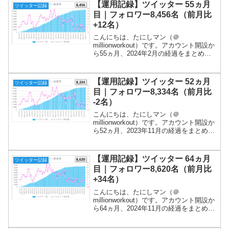
【運用記録】ツイッター 55ヵ月
ツイッター記録
目｜フォロワー8,456名（前月比
+12名）
こんにちは、たにしマン（＠
millionworkout）です。アカウント開設か
ら55ヵ月、2024年2月の経過をまとめま
す！少しずつでも進んでいます！まだま
だ続けます(^O^)／ツイート内容は、①朝
の挨拶、②投信残高、③日記（筋トレ動
【運用記録】ツイッター 52ヵ月
ツイッター記録
画）で...
目｜フォロワー8,334名（前月比
-2名）
こんにちは、たにしマン（＠
millionworkout）です。アカウント開設か
ら52ヵ月、2023年11月の経過をまとめま
す！初めてのマイナス成長です！また一
つ経験値が増えました(^O^)／ツイート内
容は、①朝の挨拶、②投信残高、③日記
【運用記録】ツイッター 64ヵ月
ツイッター記録
（筋...
目｜フォロワー8,620名（前月比
+34名）
こんにちは、たにしマン（＠
millionworkout）です。アカウント開設か
ら64ヵ月、2024年11月の経過をまとめま
す！今年も毎日投稿できそうです！ツイ
ート内容は、①朝の挨拶、②投信残高、