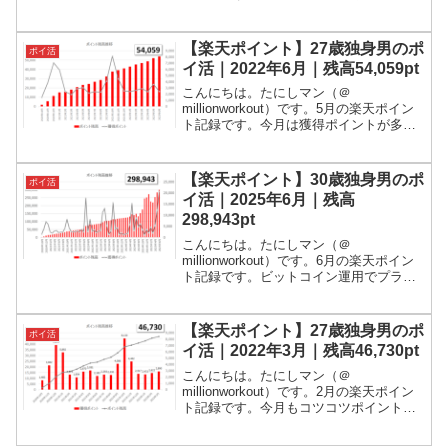
感じです。ポイント残高は、8.3万ポイン
トを突破しました！ポイ活とは、ポイン
ト活動の略です。世の中には様々なポイ
【楽天ポイント】27歳独身男のポ
ポイ活
ントがありま...
イ活｜2022年6月｜残高54,059pt
こんにちは。たにしマン（＠
millionworkout）です。5月の楽天ポイン
ト記録です。今月は獲得ポイントが多く
なりました。ポイント残高は、5万ポイン
トを突破しました！ポイ活とは、ポイン
ト活動の略です。世の中には様々なポイ
【楽天ポイント】30歳独身男のポ
ポイ活
ントがありますが...
イ活｜2025年6月｜残高
298,943pt
こんにちは。たにしマン（＠
millionworkout）です。6月の楽天ポイン
ト記録です。ビットコイン運用でプラス
リターンがでました。ポイント残高は、
30万ポイント目前まで増えました！ポイ
活とは、ポイント活動の略です。世の中
【楽天ポイント】27歳独身男のポ
ポイ活
には様々なポイン...
イ活｜2022年3月｜残高46,730pt
こんにちは。たにしマン（＠
millionworkout）です。2月の楽天ポイン
ト記録です。今月もコツコツポイントを
貯めました。いつも通りといった感じで
す。ポイ活とは、ポイント活動の略で