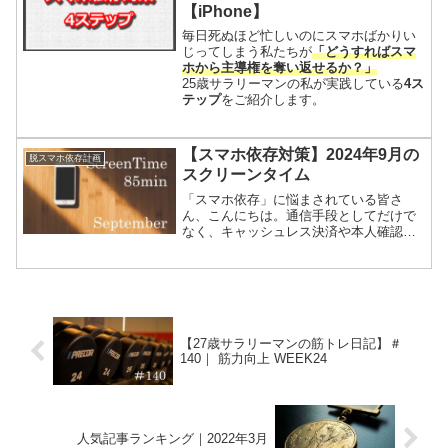
【iPhone】
毎日死ぬほど忙しいのにスマホばかりい
じってしまう私たちが
「どうすればスマ
ホから主導権を奪い返せるか？」
25歳サラリーマンの私が実践している
4ス
テップ
をご紹介します。
【スマホ依存対策】2024年9月の
脱スマホ依存計画
スクリーンタイム
「スマホ依存」に悩まされている皆さ
ん、こんにちは。通信手段としてだけで
なく、キャッシュレス決済や本人確認の
方法としても使われはじめたスマートフ
ォン。なかなか手放すことは難しいです
よね。毎日死ぬほど忙しいのにスマホば
かりいじってしまう私たちが...
【27歳サラリーマンの筋トレ日記】＃
140｜ 筋力向上 WEEK24
人気記事ランキング｜2022年3月