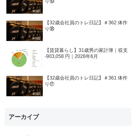
り⑲
【32歳会社員のトレ日記】＃362 体作
り⑱
【賃貸暮らし】31歳男の家計簿｜収支
-903,058 円｜2026年6月
【32歳会社員のトレ日記】＃361 体作
り⑰
アーカイブ