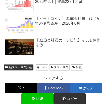
2026年6月｜残高227,194pt
【ビットコイン】31歳会社員、はじめ
ての暗号資産｜2026年6月
【32歳会社員のトレ日記】＃361 体作
り⑰
脱スマホ依存計画
SNS
スマホ依存
対策
シェアする
X
Facebook
はてブ
LINE
コピー