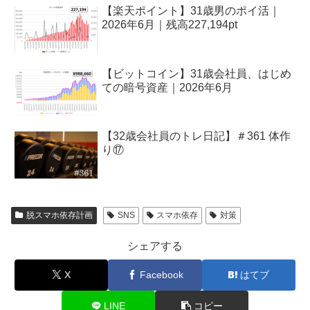
【楽天ポイント】31歳男のポイ活｜
2026年6月｜残高227,194pt
【ビットコイン】31歳会社員、はじめ
ての暗号資産｜2026年6月
【32歳会社員のトレ日記】＃361 体作
り⑰
脱スマホ依存計画
SNS
スマホ依存
対策
シェアする
X
Facebook
はてブ
LINE
コピー