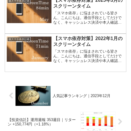
【スマホ依存対策】2025年3月の
脱スマホ依存計画
かりいじってしまう私たちが...
スクリーンタイム
「スマホ依存」に悩まされている皆さ
ん、こんにちは。通信手段としてだけで
なく、キャッシュレス決済や本人確認の
方法としても使われはじめたスマートフ
ォン。なかなか手放すことは難しいです
よね。毎日死ぬほど忙しいのにスマホば
【スマホ依存対策】2022年1月の
脱スマホ依存計画
かりいじってしまう私たちが...
スクリーンタイム
「スマホ依存」に悩まされている皆さ
ん、こんにちは。通信手段としてだけで
なく、キャッシュレス決済や本人確認の
方法としても使われはじめたスマートフ
ォン。なかなか手放すことは難しいです
よね。毎日死ぬほど忙しいのにスマホば
かりいじってしまう私たちが...
人気記事ランキング｜2023年12月
【投資信託】運用週報 353週目｜リター
ン +150,774円（+1.18%）