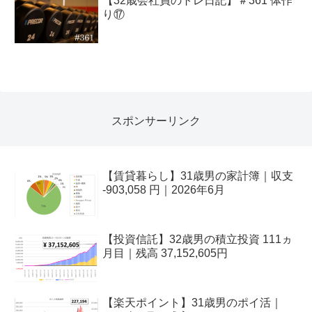
【32歳会社員のトレ日記】＃361 体作
り⑰
スポンサーリンク
【賃貸暮らし】31歳男の家計簿｜収支
-903,058 円｜2026年6月
【投資信託】32歳男の積立投資 111ヵ
月目｜残高 37,152,605円
【楽天ポイント】31歳男のポイ活｜