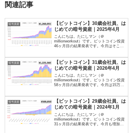
関連記事
【ビットコイン】30歳会社員、は
暗号資産
じめての暗号資産｜2025年4月
こんにちは。たにしマン（＠
millionworkout）です。ビットコイン投資
46ヶ月目の結果発表です。今月はそこそ
こ増加しました！残高は126万円程度とな
っています！当ブログでは、積立投資や
ポイ活、家計簿などの記録をつけていま
【ビットコイン】31歳会社員、は
暗号資産
すが、ビット...
じめての暗号資産｜2026年4月
こんにちは。たにしマン（＠
millionworkout）です。ビットコイン投資
58ヶ月目の結果発表です。今月は15万円
ほど増加しました！残高は126万円程度と
なっています！当ブログでは、積立投資
やポイ活、家計簿などの記録をつけてい
【ビットコイン】29歳会社員、は
暗号資産
ますが、ビ...
じめての暗号資産｜2024年1月
こんにちは。たにしマン（＠
millionworkout）です。ビットコイン投資
31ヶ月目の結果発表です。今月も増加し
ました！残高は50万円を突破しました！