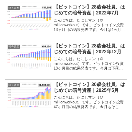
当ブログでは、積立投資やポイ活、家計
簿などの記録をつけていますが、ビット
【ビットコイン】28歳会社員、は
暗号資産
コインの運用経...
じめての暗号資産｜2022年7月
こんにちは。たにしマン（＠
millionworkout）です。ビットコイン投資
13ヶ月目の結果発表です。今月は4ヵ月ぶ
りに上昇しました！が、依然として大幅
に元本割れです！当ブログでは、積立投
資やポイ活、家計簿などの記録をつけて
【ビットコイン】28歳会社員、は
暗号資産
いますが、ビッ...
じめての暗号資産｜2022年12月
こんにちは。たにしマン（＠
millionworkout）です。ビットコイン投資
18ヶ月目の結果発表です。今月は下落し
ました！残高は10万円を割り込みまし
た！当ブログでは、積立投資やポイ活、
家計簿などの記録をつけていますが、ビ
【ビットコイン】30歳会社員、は
暗号資産
ットコインの運用...
じめての暗号資産｜2025年5月
こんにちは。たにしマン（＠
millionworkout）です。ビットコイン投資
47ヶ月目の結果発表です。今月もそこそ
こ増加しました！残高は143万円程度とな
っています！当ブログでは、積立投資や
ポイ活、家計簿などの記録をつけていま
すが、ビット...