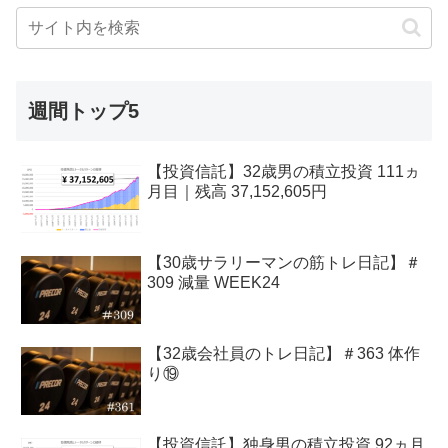
週間トップ5
【投資信託】32歳男の積立投資 111ヵ
月目｜残高 37,152,605円
【30歳サラリーマンの筋トレ日記】＃
309 減量 WEEK24
【32歳会社員のトレ日記】＃363 体作
り⑲
【投資信託】独身男の積立投資 92ヵ月