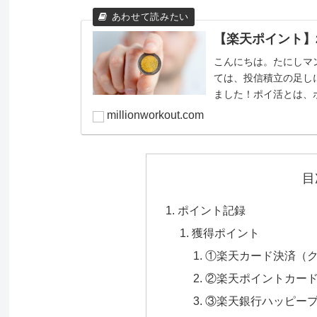
【楽天ポイント】2
こんにちは。たにしマン（
ては、投信積立の足し
ました！ポイ活とは、
ますが...
millionworkout.com
目
ポイント記録
獲得ポイント
①楽天カード決済（
②楽天ポイントカー
③楽天銀行ハッピー