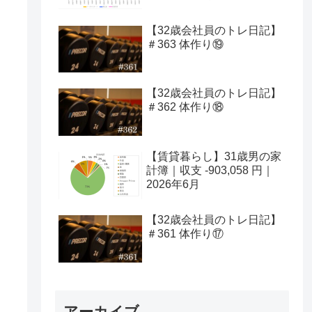
【32歳会社員のトレ日記】
＃363 体作り⑲
【32歳会社員のトレ日記】
＃362 体作り⑱
【賃貸暮らし】31歳男の家
計簿｜収支 -903,058 円｜
2026年6月
【32歳会社員のトレ日記】
＃361 体作り⑰
アーカイブ