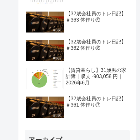
【32歳会社員のトレ日記】
＃363 体作り⑲
【32歳会社員のトレ日記】
＃362 体作り⑱
【賃貸暮らし】31歳男の家
計簿｜収支 -903,058 円｜
2026年6月
【32歳会社員のトレ日記】
＃361 体作り⑰
アーカイブ