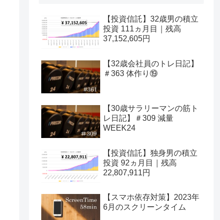
【投資信託】32歳男の積立
投資 111ヵ月目｜残高
37,152,605円
【32歳会社員のトレ日記】
＃363 体作り⑲
【30歳サラリーマンの筋ト
レ日記】＃309 減量
WEEK24
【投資信託】独身男の積立
投資 92ヵ月目｜残高
22,807,911円
【スマホ依存対策】2023年
6月のスクリーンタイム