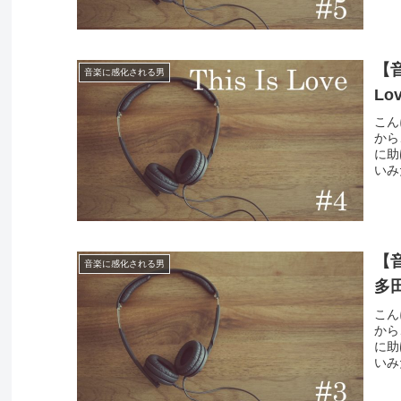
【音
音楽に感化される男
L
こん
から
に助
いみ
【音
音楽に感化される男
多
こん
から
に助
いみ