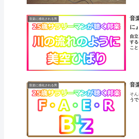
音
音楽に感化される男
に
自立
する
こと
音
音楽に感化される男
そん
うで