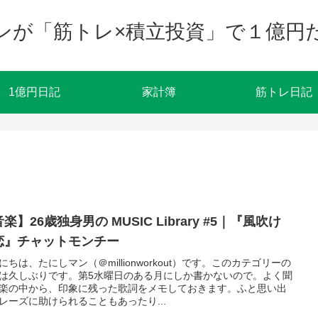
ンが「筋トレ×積立投資」で１億円
1億円日記
家計簿
筋トレ日記
楽】26歳独身男の MUSIC Library #5｜『風吹け
恋』チャットモンチー
にちは、たにしマン（＠millionworkout）です。このカテゴリーの
は久しぶりです。第5水曜日のある月にしか書かないので。よく聞
楽の中から、印象に残った歌詞をメモしておきます。ふと思い出
レーズに助けられることもあったり...