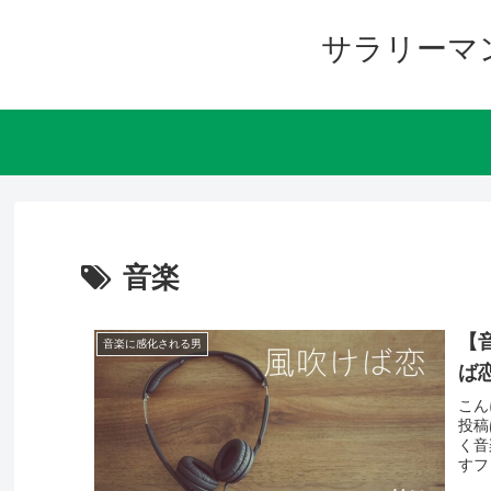
サラリーマ
音楽
【音
音楽に感化される男
ば
こん
投稿
く音
すフ