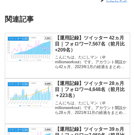
関連記事
【運用記録】ツイッター 42ヵ月
ツイッター記録
目｜フォロワー7,567名（前月比
+209名）
こんにちは、たにしマン（＠
millionworkout）です。アカウント開設か
ら42ヵ月、2023年1月の経過をまとめま
す！今月はついにインプレッション数以
外の指標が計測されなくなりました。イ
ーロンマスクが社員をクビにしすぎて人
【運用記録】ツイッター 28ヵ月
ツイッター記録
手不足なよう...
目｜フォロワー4,648名（前月比
＋223名）
こんにちは、たにしマン（＠
millionworkout）です。アカウント開設か
ら28ヵ月、2021年11月の経過をまとめま
す！フォロワー増加数、インプレッショ
ン、プロフアクセスのすべてで過去最高
を記録しました！ありがとうございま
【運用記録】ツイッター 39ヵ月
ツイッター記録
す！ツイート...