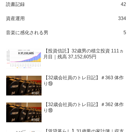
読書記録
42
資産運用
334
音楽に感化される男
5
【投資信託】32歳男の積立投資 111ヵ
月目｜残高 37,152,605円
【32歳会社員のトレ日記】＃363 体作
り⑲
【32歳会社員のトレ日記】＃362 体作
り⑱
【賃貸暮らし】31歳男の家計簿｜収支