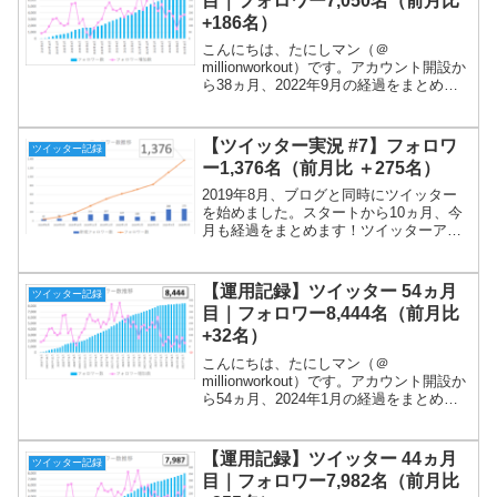
目｜フォロワー7,050名（前月比
+186名）
こんにちは、たにしマン（＠
millionworkout）です。アカウント開設か
ら38ヵ月、2022年9月の経過をまとめま
す！今月もインプレッションが大幅に減
りました。しかし、フォロワーが7,000名
を突破しました！ツイート内容は、①朝
【ツイッター実況 #7】フォロワ
ツイッター記録
の挨拶...
ー1,376名（前月比 ＋275名）
2019年8月、ブログと同時にツイッター
を始めました。スタートから10ヵ月、今
月も経過をまとめます！ツイッターアカ
ウントを持っていれば無料で使える
「Twitterアナリティクス」のデータを参
照します。ツイッターアカウント＠
【運用記録】ツイッター 54ヵ月
ツイッター記録
millionwo...
目｜フォロワー8,444名（前月比
+32名）
こんにちは、たにしマン（＠
millionworkout）です。アカウント開設か
ら54ヵ月、2024年1月の経過をまとめま
す！少しずつでも進んでいます！まだま
だ続けます(^O^)／ツイート内容は、①朝
の挨拶、②投信残高、③日記（筋トレ動
【運用記録】ツイッター 44ヵ月
ツイッター記録
画）で...
目｜フォロワー7,982名（前月比