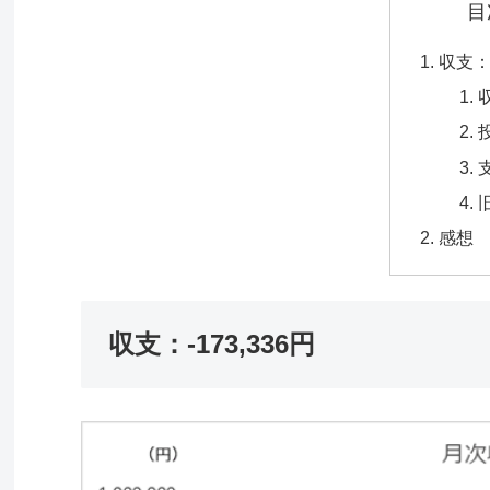
目
収支：-
感想
収支：-173,336円