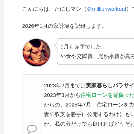
こんにちは、たにしマン（
＠millionworkout
）
2026年1月の家計簿を記録します。
1月も赤字でした。
外食や交際費、光熱水費が嵩
2023年2月までは
実家暮らしパラサ
2023年3月から
住宅ローンを背負っ
からの、2025年7月。住宅ローン
妻の収支を勝手に公開するわけにも
が、私の分だけでも良ければどうぞ