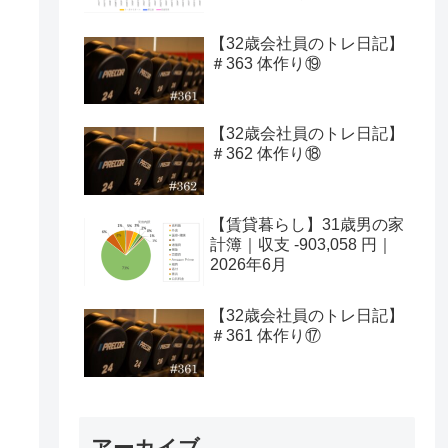
【32歳会社員のトレ日記】
＃363 体作り⑲
【32歳会社員のトレ日記】
＃362 体作り⑱
【賃貸暮らし】31歳男の家
計簿｜収支 -903,058 円｜
2026年6月
【32歳会社員のトレ日記】
＃361 体作り⑰
アーカイブ