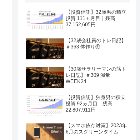
【投資信託】32歳男の積立
投資 111ヵ月目｜残高
37,152,605円
【32歳会社員のトレ日記】
＃363 体作り⑲
【30歳サラリーマンの筋ト
レ日記】＃309 減量
WEEK24
【投資信託】独身男の積立
投資 92ヵ月目｜残高
22,807,911円
【スマホ依存対策】2023年
6月のスクリーンタイム