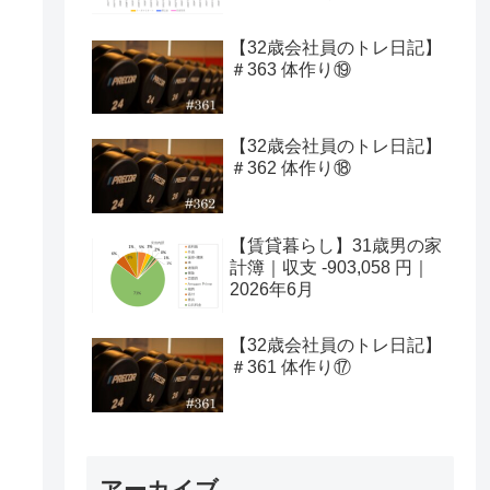
【32歳会社員のトレ日記】
＃363 体作り⑲
【32歳会社員のトレ日記】
＃362 体作り⑱
【賃貸暮らし】31歳男の家
計簿｜収支 -903,058 円｜
2026年6月
【32歳会社員のトレ日記】
＃361 体作り⑰
アーカイブ