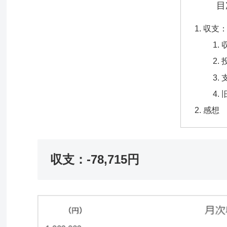
目
収支：-
感想
収支：-78,715円